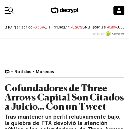
Coin Prices
$64,304.00
$1,902.11
$591.76
BTC
-0.50%
ETH
-0.20%
BNB
-0.80%
USDC
Price data by
Noticias
Monedas
Cofundadores de Three
Arrows Capital Son Citados
a Juicio... Con un Tweet
Tras mantener un perfil relativamente bajo,
la quiebra de FTX devolvió la atención