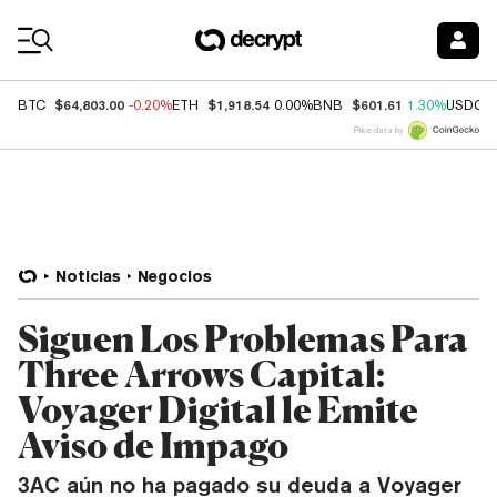
Coin Prices
$64,803.00
$1,918.54
$601.61
BTC
-0.20%
ETH
0.00%
BNB
1.30%
USDC
Price data by
Noticias
Negocios
Siguen Los Problemas Para
Three Arrows Capital:
Voyager Digital le Emite
Aviso de Impago
3AC aún no ha pagado su deuda a Voyager