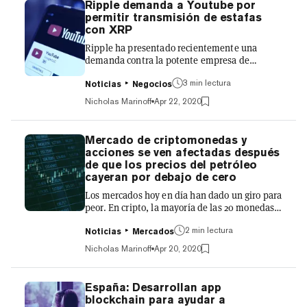
Ripple demanda a Youtube por
deberse a una venta de altcoins a favor de
permitir transmisión de estafas
Bitcoin, que aún hoy en día se cotiza algo cerca
con XRP
de 9.000 dólares por moneda. Mercado de
Ripple ha presentado recientemente una
futuros de Bitcoi...
demanda contra la potente empresa de
transmisión de vídeo YouTube. La controversia
3 min lectura
fue iniciada por Ripple Labs, junto con su CEO
Noticias
Negocios
Brad Garlinghouse, en un tribunal federal de
Nicholas Marinoff
Apr 22, 2020
distrito en el norte de California. La demanda
alega que un gran número de estafas de XRP
han llegado al sitio web de YouTube, y que
Mercado de criptomonedas y
YouTube no ha tomado medidas contra ellas a
acciones se ven afectadas después
pesar de las exigencias de Ripple. Además,
de que los precios del petróleo
Ripple alega que YouTube ha verificado
cayeran por debajo de cero
repetidamente las cuentas q...
Los mercados hoy en día han dado un giro para
peor. En cripto, la mayoría de las 20 monedas
más importantes de la industria por
2 min lectura
capitalización de mercado han bajado de
Noticias
Mercados
precio entre el 5% y el 7%. Bitcoin está de
Nicholas Marinoff
Apr 20, 2020
nuevo por debajo de los 7.000 dólares,
cayendo hoy a 6.800 dólares por moneda.
Ethereum bajó hasta 168 dólares antes de
España: Desarrollan app
recuperarse hasta 172 dólares, una pérdida de
blockchain para ayudar a
casi el 7% en el día. En total, el mercado