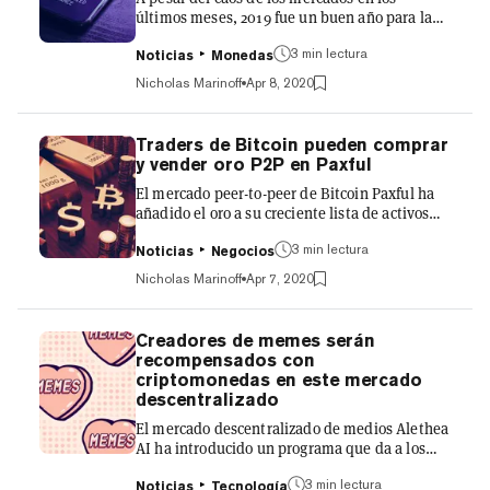
últimos meses, 2019 fue un buen año para las
aplicaciones descentralizadas (dapps), y
3 min lectura
especialmente para el emergente sector de las
Noticias
Monedas
DeFi. Un nuevo informe publicado por el sitio
Nicholas Marinoff
Apr 8, 2020
de análisis DappReview muestra que el
número de transacciones en dapps durante el
primer trimestre de 2020 superó en diez veces
Traders de Bitcoin pueden comprar
las cifras reportadas en 2019. Un volumen de
y vender oro P2P en Paxful
transacciones de poco menos de 8 mil millones
El mercado peer-to-peer de Bitcoin Paxful ha
de dólares sobre más de una docena de
añadido el oro a su creciente lista de activos
cadenas de bloque tuvo lu...
negociables. Los clientes de Paxful ahora
3 min lectura
pueden comprar y vender oro por Bitcoin. El
Noticias
Negocios
intercambio P2P funciona emparejando a
Nicholas Marinoff
Apr 7, 2020
compradores y vendedores que buscan hacer
una transacción. Ambas partes llegan a un
acuerdo individualmente antes de hacer la
Creadores de memes serán
transacción. Paxful fue notorio en su tiempo
recompensados con
por su falta de protocolos "conozca a su
criptomonedas en este mercado
cliente" (KYC), permitiendo a sus usuarios
descentralizado
realizar transacciones de fo...
El mercado descentralizado de medios Alethea
AI ha introducido un programa que da a los
creadores de memes la oportunidad de
3 min lectura
obtener fondos digitales. Los individuos que
Noticias
Tecnología