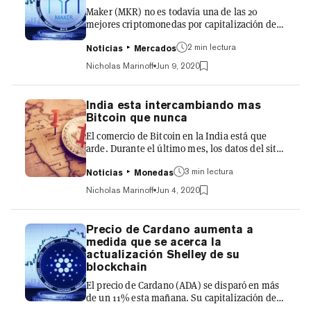
Maker (MKR) no es todavía una de las 20
Después de un mes...
mejores criptomonedas por capitalización de
mercado, pero es fácilmente el protagonista
2 min lectura
hoy en día ya que el precio de esta DeFi subió
Noticias
Mercados
hoy más de un 30%. La moneda se negoció
Nicholas Marinoff
Jun 9, 2020
brevemente por hasta 716 dólares esta
mañana, lo que supera su máximo anual de
714 dólares en febrero. Antes de esto, la última
India esta intercambiando mas
vez que MKR estuvo tan caliente fue en julio
Bitcoin que nunca
de 2019. Ya a mediados de marzo, Maker
El comercio de Bitcoin en la India está que
estaba cotizandose por tan solo 250 dólares por
arde. Durante el último mes, los datos del sitio
moneda. A finales de may...
de análisis Useful Tulips indican que durante
3 min lectura
este mes Bitcoin ha cambiado de manos en los
Noticias
Monedas
intercambios locales entre pares en la India
Nicholas Marinoff
Jun 4, 2020
mucho más que nunca antes. Es más, el recién
llegado Paxful ha superado recientemente a
LocalBitcoins como el intercambio preferido
Precio de Cardano aumenta a
en la India. Las operaciones de Bitcoin en
medida que se acerca la
Paxful dentro de la India aumentaron a 1,48
actualización Shelley de su
millones de dólares el 10 de mayo, mientras
blockchain
que la...
El precio de Cardano (ADA) se disparó en más
de un 11% esta mañana. Su capitalización de
mercado se sitúa ahora en unos 2.300 millones