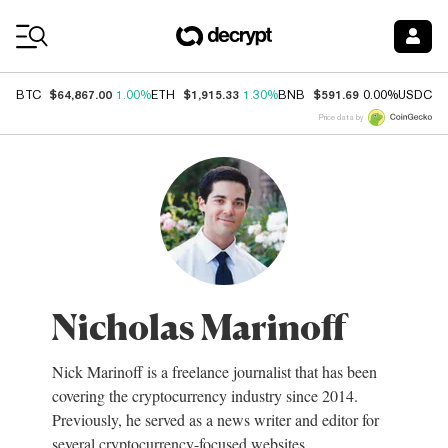
Coin Prices
$64,867.00
$1,915.33
$591.69
$
BTC
1.00%
ETH
1.30%
BNB
0.00%
USDC
Price data by
Nicholas Marinoff
Nick Marinoff is a freelance journalist that has been
covering the cryptocurrency industry since 2014.
Previously, he served as a news writer and editor for
several cryptocurrency-focused websites.