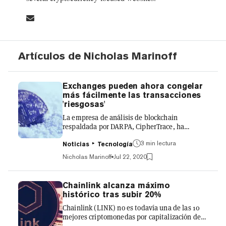
Artículos de Nicholas Marinoff
Exchanges pueden ahora congelar
más fácilmente las transacciones
'riesgosas'
La empresa de análisis de blockchain
respaldada por DARPA, CipherTrace, ha
presentado hoy una serie de "capacidades
3 min lectura
predictivas" para su software de rastreo de
Noticias
Tecnología
criptomonedas, un movimiento diseñado para
Nicholas Marinoff
Jul 22, 2020
ayudar a exchanges y negocios similares a
marcar y congelar las transacciones que
puedan estar vinculadas al comportamiento
Chainlink alcanza máximo
delictivo. Las nuevas herramientas, que
histórico tras subir 20%
incluyen análisis en tiempo real y puntuación
Chainlink (LINK) no es todavía una de las 10
de riesgo predictivo, ya están disponibles para
mejores criptomonedas por capitalización de
los clientes actuales y se ofrecerán a...
mercado, pero a este ritmo, pronto podría