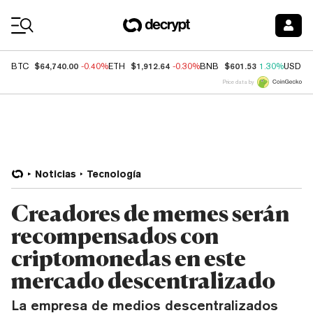
Coin Prices
$64,740.00
$1,912.64
$601.53
BTC
-0.40%
ETH
-0.30%
BNB
1.30%
USDC
Price data by
Noticias
Tecnología
Creadores de memes serán
recompensados con
criptomonedas en este
mercado descentralizado
La empresa de medios descentralizados