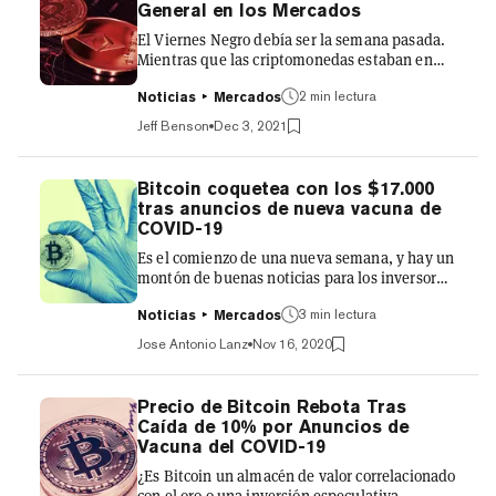
General en los Mercados
El Viernes Negro debía ser la semana pasada.
Mientras que las criptomonedas estaban en
rojo tras el día de Acción de Gracias, hoy el
2 min lectura
panorama se ve aún más oscuro para los
Noticias
Mercados
criptoinversores. Bitcoin ha caído más de un
Jeff Benson
Dec 3, 2021
7% en 24 horas, Ethereum se ha desinflado
más de un 8%, y Solana se ha desprendido hoy
un 11% de su precio en alza. En total, la
Bitcoin coquetea con los $17.000
capitalización del mercado mundial de
tras anuncios de nueva vacuna de
criptomonedas cayó casi un 7%. Sólo dos
COVID-19
monedas de las 20 principales lograron
Es el comienzo de una nueva semana, y hay un
mantenerse en verde: Terra, que subió...
montón de buenas noticias para los inversores,
traders de bitcoin... y, bueno, casi todo el
3 min lectura
mundo: otra vacuna COVID-19 está mostrando
Noticias
Mercados
signos de estar lista para las masas, y los
Jose Antonio Lanz
Nov 16, 2020
mercados se sienten bien. Bitcoin se está
negociando por casi 17.000 dólares por
moneda, marcando otro máximo en el 2020,
Precio de Bitcoin Rebota Tras
mientras que los mercados tradicionales de
Caída de 10% por Anuncios de
acciones y valores están en auge Hace unas
Vacuna del COVID-19
horas, Moderna Labs anunció resultados
¿Es Bitcoin un almacén de valor correlacionado
positivos para una posible va...
con el oro o una inversión especulativa