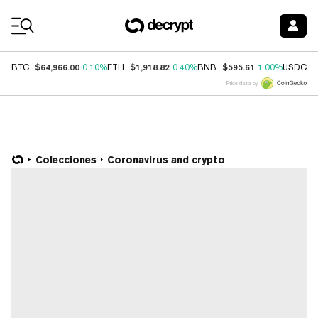
Coin Prices
$64,966.00
$1,918.82
$595.61
$
BTC
0.10%
ETH
0.40%
BNB
1.00%
USDC
Price data by
Colecciones
Coronavirus and crypto