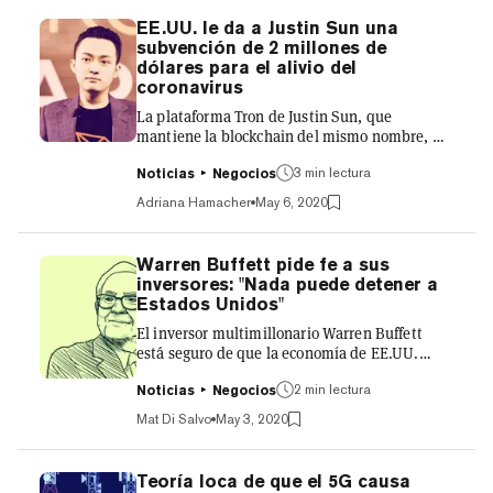
dólares, en comparación con los 117 millones
EE.UU. le da a Justin Sun una
del mes pasado (excluyendo el acuerdo de
subvención de 2 millones de
Bakkt de 300 millones de dólares), según un
dólares para el alivio del
informe de Ana.vc. Esto es una señal de cuánto
coronavirus
la economía se ha ap...
La plataforma Tron de Justin Sun, que
mantiene la blockchain del mismo nombre, ha
recibido una ayuda del gobierno de EE.UU. de
3 min lectura
más de 2 millones de dólares para el alivio del
Noticias
Negocios
coronavirus, según un post en el canal chino
Adriana Hamacher
May 6, 2020
WeChat de la plataforma. La subvención fue
para la protección de los salarios, que está
disponible para las empresas estadounidenses
Warren Buffett pide fe a sus
que sufren los efectos de la crisis del
inversores: "Nada puede detener a
coronavirus, y el dinero no necesita ser
Estados Unidos"
devuelto, según el post, publicado el martes.
El inversor multimillonario Warren Buffett
La información fue c...
está seguro de que la economía de EE.UU.
sobrevivirá a la crisis del coronavirus porque
2 min lectura
"Nada puede básicamente detener a los
Noticias
Negocios
Estados Unidos". En su reunión anual de
Mat Di Salvo
May 3, 2020
accionistas - retransmitida en línea debido a
las restricciones de COVID-19 - el famoso
"Oráculo de Omaha" y escéptico de Bitcoin se
Teoría loca de que el 5G causa
mostró optimista sobre la economía de los