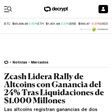
Coin Prices
$65,006.00
$1,921.68
$593.47
BTC
0.30%
ETH
0.20%
BNB
-0.20%
USDC
Price data by
Noticias
Mercados
Zcash Lidera Rally de
Altcoins con Ganancia del
24% Tras Liquidaciones de
$1.000 Millones
Las altcoins registran ganancias de dos