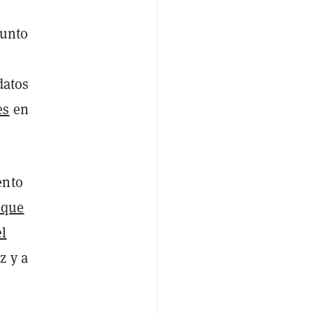
junto
datos
es
en
ento
 que
el
z y a