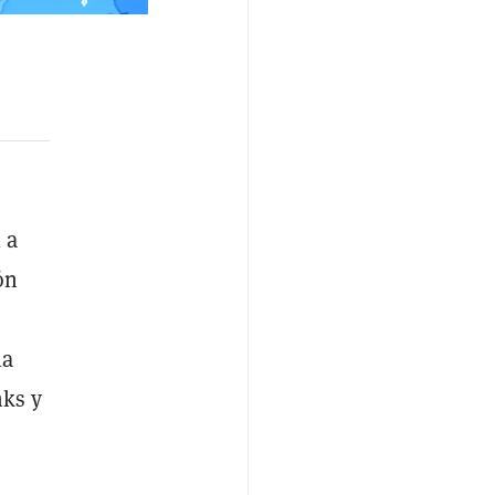
 a
ón
la
nks y