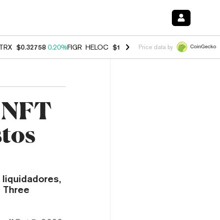
TRX
$0.32758
0.20%
FIGR_HELOC
$1.023
-1.20%
HYPE
$54.23
-2.2
Price data by
n NFT
stos
liquidadores,
e Three