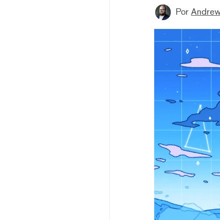
Por
Andrew