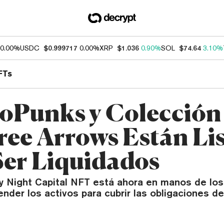
0.00%
USDC
$0.999717
0.00%
XRP
$1.036
0.90%
SOL
$74.64
3.10%
FTs
oPunks y Colecció
ree Arrows Están Li
Ser Liquidados
y Night Capital NFT está ahora en manos de los 
nder los activos para cubrir las obligaciones d