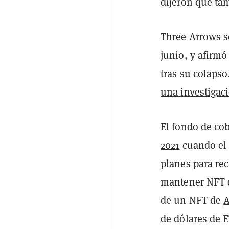
dijeron que ta
Three Arrows s
junio, y afirm
tras su colapso
una investigac
El fondo de cob
2021
cuando el 
planes para re
mantener NFT d
de un NFT de
A
de dólares de 