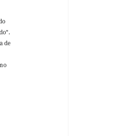
ido
do".
ia de
imo