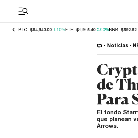
Coin Prices
BTC
$64,940.00
1.10%
ETH
$1,915.40
0.90%
BNB
$592.92
Noticias
N
Crypt
de Th
Para 
El fondo Starr
que planean ve
Arrows.