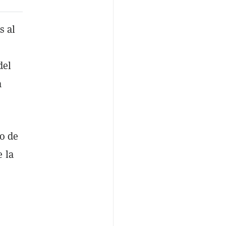
s al
n
del
a
so de
 la