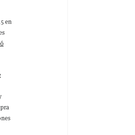
15 en
es
bó
e
y
mpra
ones