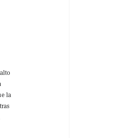
alto
n
ue la
tras
l