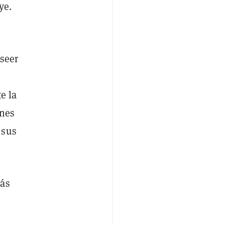
ye.
oseer
e la
ones
 sus
más