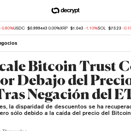
-0.80%
USDC
$0.999443
0.00%
XRP
$1.043
-1.10%
SOL
$73.23
-0.
egocios
cale Bitcoin Trust C
or Debajo del Preci
ras Negación del E
s, la disparidad de descuentos se ha recupera
ero sólo debido a la caída del precio del Bitcoin