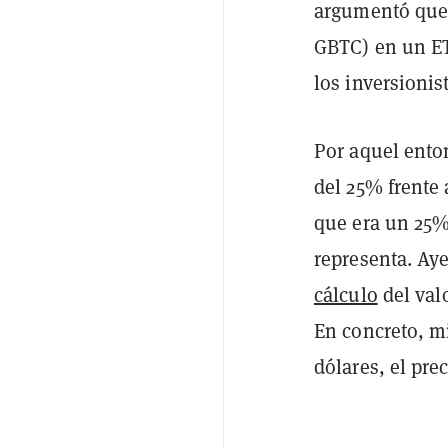
argumentó que 
GBTC) en un ET
los inversionis
Por aquel ento
del 25% frente 
que era un 25%
representa. Ay
cálculo
del valo
En concreto, mi
dólares, el pre