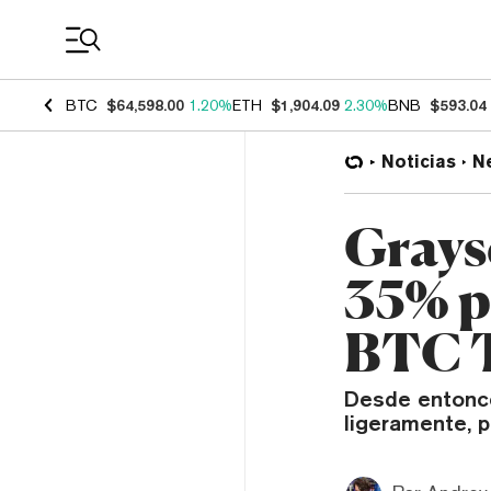
Coin Prices
BTC
$64,598.00
1.20%
ETH
$1,904.09
2.30%
BNB
$593.04
Noticias
N
Grays
35% p
BTC T
Desde entonce
ligeramente, p