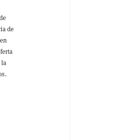
 de
cia de
 en
ferta
 la
os.