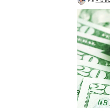
Por
Andrew