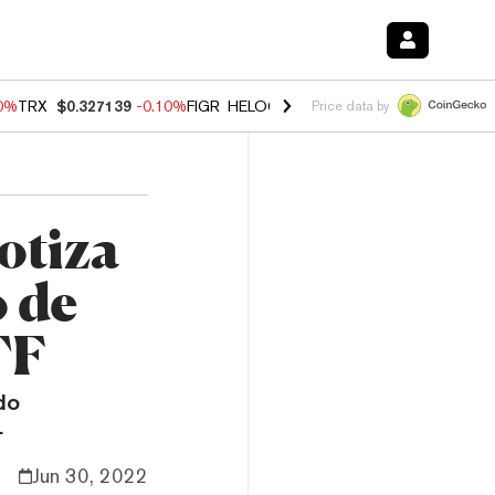
10%
TRX
$0.327139
-0.10%
FIGR_HELOC
$1.02
1.70%
HYPE
$55.61
-
Price data by
otiza
o de
TF
do
.
Jun 30, 2022