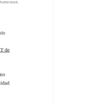
hutterstock.
nto
TF de
uno
sidad