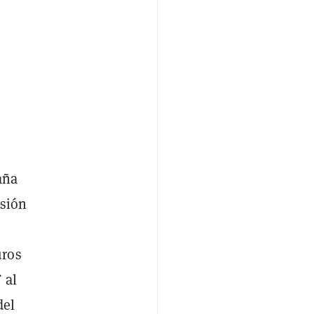
aña
rsión
uros
 al
del