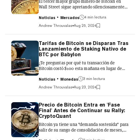
El tercer mayor grupo minero de Bitcoin en
opiniones sobre...
Wall Street sigue apretando silenciosamente
su control sobre Bitfarms (BITF), un
4 min lectura
competidor canadiense más pequeño, a través
Noticias
Mercados
de una oferta pública de adquisición hostil.
Andrew Throuvalas
Aug 25, 2024
Para el 13 de agosto, Riot Platforms (RIOT)
aumentó su participación en Bitfarms al 19%,
revelando la compra de 1 millón más de
Tarifas de Bitcoin se Disparan Tras
acciones de BITF la semana pasada. Ese
Lanzamiento de Staking Nativo de
mismo día, Bitfarms anunció la salida de su
BTC por Babylon
cofundador y presidente, Nicolas Bonta, a
¿Te preguntas por qué tu transacción de
quien Riot públicamente apuntó par...
Bitcoin costó $100 esta mañana en lugar de
centavos? No busques más allá de Babylon
3 min lectura
Labs, el equipo que acaba de desbloquear
Noticias
Monedas
capacidades de staking nativas para BTC. El
Andrew Throuvalas
Aug 23, 2024
jueves a las 11:38 UTC, Babylon anunció el
lanzamiento de la primera fase de su mainnet
de staking de Bitcoin, abriendo las compuertas
Precio de Bitcoin Entra en 'Fase
para que los usuarios bloqueen sus monedas a
Final' Antes de Continuar su Rally:
través de staking auto custodiado. En 90
CryptoQuant
minutos, el costo medio por transacción de
Bitcoin ya tiene una "demanda sostenida" para
Bitcoin se disparó de $0,26...
salir de su rango de consolidación de meses,
según predice un analista de CryptoQuant.