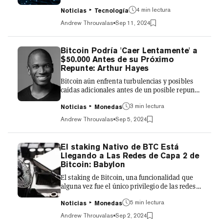
semana, aunque su código es casi
4 min lectura
indistinguible del propio blockchain de capa 1
Noticias
Tecnología
de Bitcoin. El domingo, Fractal anunció el
Andrew Throuvalas
Sep 11, 2024
lanzamiento de la red principal de su red de
sidechain de Bitcoin. Como homenaje, Fractal
incluyó en su bloque génesis el mismo
Bitcoin Podría 'Caer Lentamente' a
mensaje incrustado en el primer bloque de
$50.000 Antes de su Próximo
Bitcoin sobre los rescates bancarios, atribuido
Repunte: Arthur Hayes
al creador seudónimo Satoshi Nakamoto. A
Bitcoin aún enfrenta turbulencias y posibles
pesar de un comienzo difícil en cua...
caídas adicionales antes de un posible repunte
significativo para finales de este mes, según el
3 min lectura
cofundador de BitMEX, Arthur Hayes. En su
Noticias
Monedas
última publicación, el famoso analista de
Andrew Throuvalas
Sep 5, 2024
criptomonedas admitió que su predicción
anterior de que el mercado alcista de Bitcoin
"comenzaría de nuevo" en septiembre fue
El staking Nativo de BTC Está
incorrecta, pero que su pesimismo sigue
Llegando a Las Redes de Capa 2 de
siendo "temporal". "He cambiado de opinión,
Bitcoin: Babylon
pero no afecta en absoluto mi
El staking de Bitcoin, una funcionalidad que
posicionamiento. Todavía estoy muy...
alguna vez fue el único privilegio de las redes
de criptomonedas de prueba de participación,
5 min lectura
se está convirtiendo rápidamente en una
Noticias
Monedas
realidad. Gracias a Babylon, los HODLers ya
Andrew Throuvalas
Sep 2, 2024