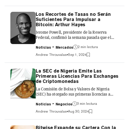
pueden bloquear sus BTC, que pronto se
utilizarán para asegurar y obtener rendimiento
de múltiples blockchains basadas en staking al
Los Recortes de Tasas no Serán
mismo tiempo. Si bien esto tiene enormes
Suficientes Para Impulsar a
implicaciones para toda la economía de las
Bitcoin: Arthur Hayes
criptomonedas, sus consecuencias pueden
Jerome Powell, presidente de la Reserva
sentirse con mayor fu...
Federal, confirmó la semana pasada que el
esperado cambio de rumbo del banco central
2 min lectura
está a la vuelta de la esquina. ¿Pero esto es
Noticias
Mercados
realmente alcista para Bitcoin? La sabiduría
Andrew Throuvalas
Sep 1, 2024
convencional dice que sí, pero Arthur Hayes,
cofundador de BitMEX y entusiasta de Bitcoin
perenne, dice que es más complicado que eso.
La SEC de Nigeria Emite Las
“Estamos olvidando que estos futuros recortes
Primeras Licencias Para Exchanges
de tasas anticipados por la Reserva Federal, el
de Criptomonedas
Banco de Inglaterra y el Banco Central
La Comisión de Bolsa y Valores de Nigeria
Europeo reducen...
(SEC) ha otorgado sus primeras licencias a
exchanges locales de criptomonedas para
3 min lectura
operar dentro del país, a pesar de las
Noticias
Negocios
relaciones conflictivas entre el gobierno y la
Andrew Throuvalas
Aug 30, 2024
industria en general. Según un comunicado de
prensa de la SEC, tanto Busha Digital Limited
como Quidax Technologies Limited han
Bitwise Expande su Cartera Con la