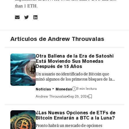
than 1 ETH.
Artículos de Andrew Throuvalas
Otra Ballena de la Era de Satoshi
Está Moviendo Sus Monedas
Después de 15 Años
Un usuario no identificado de Bitcoin que
minó algunos de los primeros bloques de la
red ahora está enviando sus recompensas de
3 min lectura
blockchain al exchange de criptomonedas
Noticias
Monedas
centralizado Kraken, según datos on-chain.
Andrew Throuvalas
Sep 25, 2024
Los analistas de Arkham Intelligence dijeron
que la ballena O.G. de Bitcoin, que ahora posee
$77 millones en BTC que fueron minados
¿Las Nuevas Opciones de ETFs de
durante los primeros meses de la red Bitcoin,
Bitcoin Enviarán a BTC a la Luna?
ya ha transferido 10 BTC ($630.000) al
Pronto habrá un mercado de opciones
exchange de criptomonedas en tres