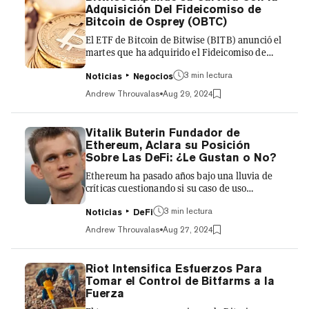
recibido "aprobación en principio" para operar
Adquisición Del Fideicomiso de
bajo su Programa de Incubación Regulatoria
Bitcoin de Osprey (OBTC)
Acelerada (ARIP). La agencia dijo que este
El ETF de Bitcoin de Bitwise (BITB) anunció el
desarrollo es parte de su "c...
martes que ha adquirido el Fideicomiso de
Bitcoin de Osprey (OBTC) - un competidor más
3 min lectura
pequeño que tiene $120 millones en activos.
Noticias
Negocios
“Como parte de esta transacción, los titulares
Andrew Throuvalas
Aug 29, 2024
de unidades de OBTC recibirán acciones de
BITB como parte de una distribución de
liquidación de OBTC,” dijeron Osprey y
Vitalik Buterin Fundador de
Bitwise en un comunicado de prensa del
Ethereum, Aclara su Posición
martes. “Para los titulares actuales de BITB,
Sobre Las DeFi: ¿Le Gustan o No?
no habrá cambios en sus acciones ni cambios
Ethereum ha pasado años bajo una lluvia de
en el funcionamiento de BI...
críticas cuestionando si su caso de uso
principal - las finanzas descentralizadas (DeFi)
3 min lectura
- tiene algún mérito real. De repente, una de
Noticias
DeFi
las personas que lideran esas críticas es el
Andrew Throuvalas
Aug 27, 2024
fundador de la red, Vitalik Buterin. “Los tipos
de aplicaciones que quiero ver son
aplicaciones que son (1) útiles de manera
Riot Intensifica Esfuerzos Para
sostenible, y (2) no sacrifican los principios
Tomar el Control de Bitfarms a la
(permisividad, descentralización, etc)”, tuiteó
Fuerza
Buterin el domingo mientras discutía sus