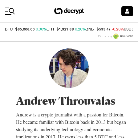
Coin Prices
$65,006.00
$1,921.68
$593.47
BTC
0.30%
ETH
0.20%
BNB
-0.20%
USDC
Price data by
Andrew Throuvalas
Andrew is a crypto journalist with a passion for Bitcoin.
He became familiar with Bitcoin back in 2013 but began
studying its underlying technology and economic
implications in 2017. He owns less than 5 BTC and less