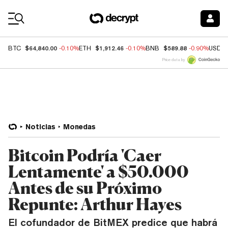
Coin Prices
$64,840.00
$1,912.46
$589.88
BTC
-0.10%
ETH
-0.10%
BNB
-0.90%
USDC
Price data by
Noticias
Monedas
Bitcoin Podría 'Caer
Lentamente' a $50.000
Antes de su Próximo
Repunte: Arthur Hayes
El cofundador de BitMEX predice que habrá