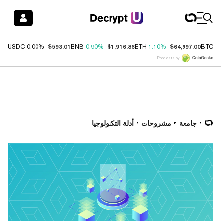
Coin Price
733
$593.01
$1,916.86
$64,997.00
USDC
0.00%
BNB
0.90%
ETH
1.10%
BTC
Price data by
جامعة
مشروحات
أدلة التكنولوجيا