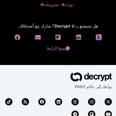
دورات
مشروحات
هل تستمتع بـ Decrypt U؟ شارك مع أصدقائك.
نسخ الرابط
بوابتك إلى عالم Web3