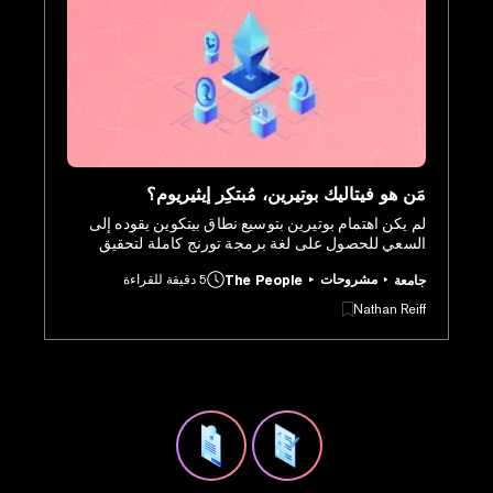
مَن هو فيتاليك بوتيرين، مُبتكِر إيثيريوم؟
لم يكن اهتمام بوتيرين بتوسيع نطاق بيتكوين يقوده إلى
السعي للحصول على لغة برمجة تورنج كاملة لتحقيق
رؤيته. قام البرنامجي الشاب بإنشاء ورقة بيضاء أولية لهذا
مشروحات
5 دقيقة للقراءة
جامعة
The People
المفهوم، والذي أطلق عليه اسم إيثيريوم، في عام 2013.
Nathan Reiff