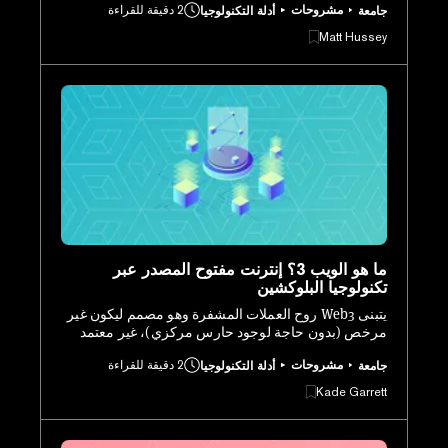
مشروحات
2 دقيقة للقراءة
جامعة
أدلة التكنولوجيا
العديد من أنواع المحافظ المختلفة، والتي تتميز باتصالها
بالإنترنت.
Matt Hussey
ما هو الويب 3؟ إنترنت مفتوح المصدر عبر
تكنولوجيا البلوكشين
يتبنى Web3 روح العملات المشفرة وهو مصمم ليكون غير
مرخص (بدون حاجة لوجود حارس مركزي)، غير معتمد
على الثقة (لا حاجة لوضع الثقة في طرف ثالث)، ومفتوح
مشروحات
2 دقيقة للقراءة
جامعة
أدلة التكنولوجيا
للجميع (قليل جدًا من الرقابة على الأفراد/الأفكار).
Kade Garrett