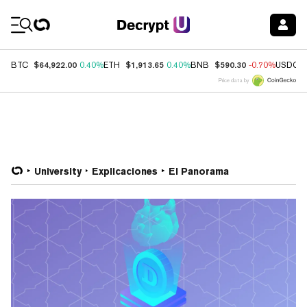
Coin Prices
$64,922.00
$1,913.65
$590.30
BTC
0.40%
ETH
0.40%
BNB
-0.70%
USDC
Price data by
University
Explicaciones
El Panorama