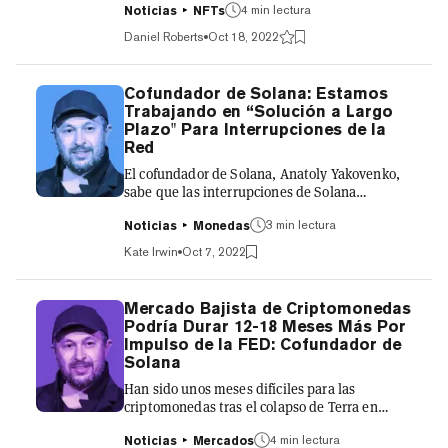
4 min lectura
empresa matriz de Bored Ape Yacht Club, Yuga
Noticias
NFTs
Labs, por posibles violaciones de valores por la
Daniel Roberts
Oct 18, 2022
venta de NFTs de Bored Ape, así como de
tokens de ApeCoin, según Bloomberg, citando
una fuente anónima. La noticia hizo caer a APE
Cofundador de Solana: Estamos
más de un 10% y hace que algunos expertos
Trabajando en “Solución a Largo
legales digan que el presidente de la Comisión
Plazo" Para Interrupciones de la
de Bolsa y Valores (SEC), Gary Gensler, está
Red
ampliando cl...
El cofundador de Solana, Anatoly Yakovenko,
sabe que las interrupciones de Solana
preocupan a sus usuarios. Pero una solución
3 min lectura
para la red podría estar en el horizonte. "Este
Noticias
Monedas
ha sido el mayor reto para nosotros, y la
Kate Irwin
Oct 7, 2022
prioridad número uno", dijo Yakovenko a
Decrypt en el episodio más reciente del
podcast gm. La joven prueba de la historia,
Mercado Bajista de Criptomonedas
blockchain híbrida de prueba de participación
Podría Durar 12-18 Meses Más Por
ha tenido cinco cortes importantes desde su
Impulso de la FED: Cofundador de
lanzamiento en 2020. De esos cinco, tres han
Solana
ocurrido este año—cada u...
Han sido unos meses difíciles para las
criptomonedas tras el colapso de Terra en
mayo, que hizo temblar a todo el mercado. Sin
4 min lectura
embargo, los precios de las criptomonedas
Noticias
Mercados