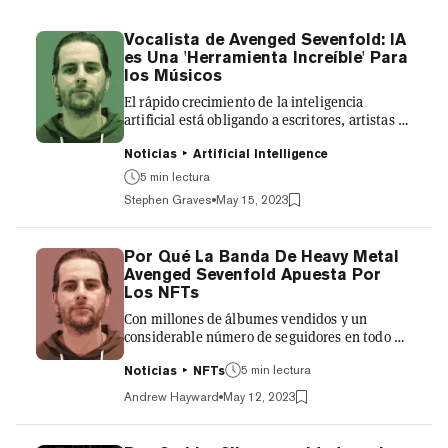
Vocalista de Avenged Sevenfold: IA
es Una 'Herramienta Increíble' Para
los Músicos
El rápido crecimiento de la inteligencia
artificial está obligando a escritores, artistas y
músicos a lidiar con cómo la inteligencia
artificial cambiará la forma en que trabajan.
Noticias
Artificial Intelligence
Uno de los músicos entusiasmados con las
5 min lectura
posibilidades es el líder de Avenged
Stephen Graves
May 15, 2023
Sevenfold, Matt Sanders (también conocido
como M. Shadows), quien le dijo al podcast gm
de Decrypt que "la IA puede ser
Por Qué La Banda De Heavy Metal
increíblemente útil" para los compositores.
Avenged Sevenfold Apuesta Por
"Estás usando la IA no solo para generar ideas,
Los NFTs
sino que la estás usando de u...
Con millones de álbumes vendidos y un
considerable número de seguidores en todo el
mundo, la banda de heavy metal Avenged
5 min lectura
Sevenfold es posiblemente el mayor acto
Noticias
NFTs
musical que se está construyendo en el
Andrew Hayward
May 12, 2023
espacio Web3 hoy en día—desde el
lanzamiento de su propio club basado en NFT
hasta ayudar al gigante de la venta de