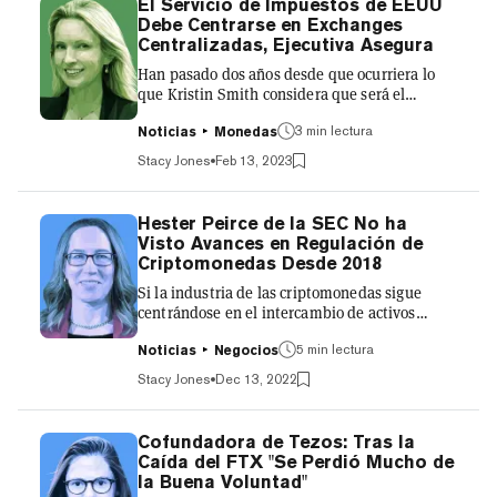
El Servicio de Impuestos de EEUU
Fwiz, trabajando como comentarista y más
Debe Centrarse en Exchanges
tarde como vicepresidente de programación
Centralizadas, Ejecutiva Asegura
para Major League Gaming. Incluso coescribió
Han pasado dos años desde que ocurriera lo
un libro best-s...
que Kristin Smith considera que será el
"mayor tema regulatorio del año". La directora
3 min lectura
ejecutiva de la Asociación Blockchain se refería
Noticias
Monedas
al plan de infraestructuras bipartidista de 1,2
Stacy Jones
Feb 13, 2023
billones de dólares que el presidente Joe
Biden convirtió en ley el 15 de noviembre de
2021. Con él, creó una nueva norma fiscal que
Hester Peirce de la SEC No ha
redefine a un "broker" como "cualquier
Visto Avances en Regulación de
persona que se encarga de proporcionar
Criptomonedas Desde 2018
regularmente cualquier servicio efectuando
Si la industria de las criptomonedas sigue
transferencias de a...
centrándose en el intercambio de activos
criptomonedas, es una señal de que la
5 min lectura
industria no ha alcanzado su potencial, de
Noticias
Negocios
acuerdo con la Sra. Peirce. La Comisionada de
Stacy Jones
Dec 13, 2022
la Comisión de Bolsa y Valores (SEC por sus
siglas en inglés), Hester Peirce, a menudo se
siente "en una isla sola" dentro de la SEC. "Veo
Cofundadora de Tezos: Tras la
estas cosas de forma diferente a como las han
Caída del FTX "Se Perdió Mucho de
visto algunos de mis colegas". Eso es quedarse
la Buena Voluntad"
corto. Mientras que el presidente de la