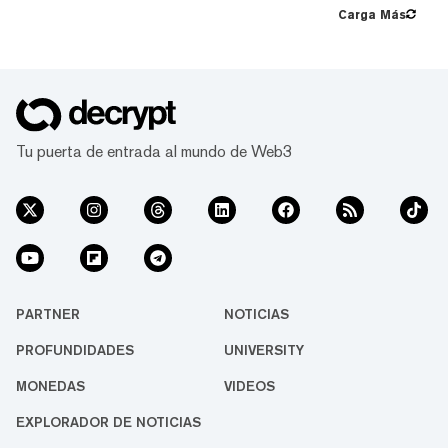
Kraken, se considera un Bitcoiner de larga
Carga Más
data, pero ya no es un "maximalista", alguien
que cree que Bitcoin es el único activo digital
en el que vale la pena invertir. Habiendo
participado en la...
Tu puerta de entrada al mundo de Web3
PARTNER
NOTICIAS
PROFUNDIDADES
UNIVERSITY
MONEDAS
VIDEOS
EXPLORADOR DE NOTICIAS