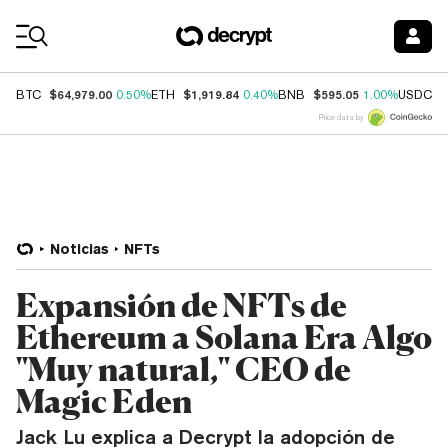
Coin Prices
$64,979.00
$1,919.84
$595.05
$
BTC
0.50%
ETH
0.40%
BNB
1.00%
USDC
Price data by
Noticias
NFTs
Expansión de NFTs de
Ethereum a Solana Era Algo
"Muy natural," CEO de
Magic Eden
Jack Lu explica a Decrypt la adopción de