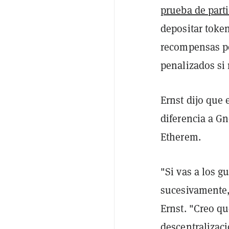
prueba de part
depositar toke
recompensas po
penalizados si 
Ernst dijo que 
diferencia a Gn
Etherem.
"Si vas a los g
sucesivamente,
Ernst. "Creo qu
descentralizac