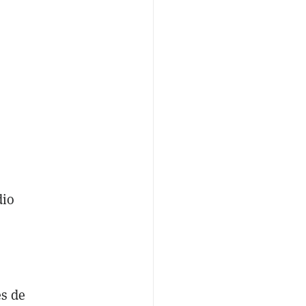
dio
es de