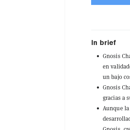
In brief
Gnosis Cha
en valida
un bajo co
Gnosis Cha
gracias a 
Aunque la 
desarrolla
Gnosis, cr