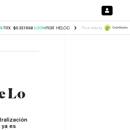
0%
TRX
$0.327658
0.20%
FIGR_HELOC
$1.023
-1.20%
HYPE
$54.18
-
Price data by
e Lo
tralización
 ya es