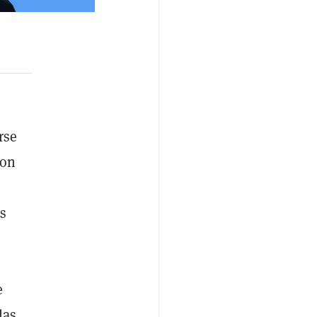
rse
con
s
e
las