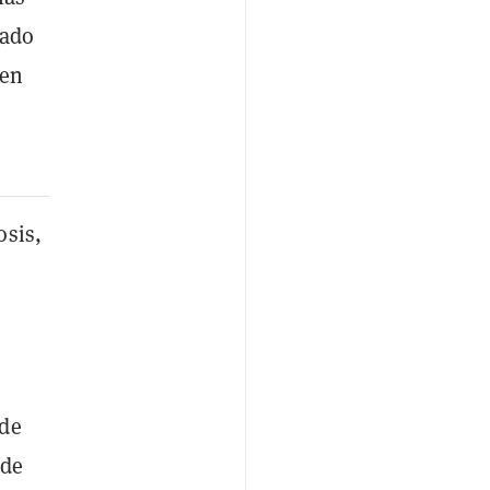
mado
 en
osis,
 de
ede