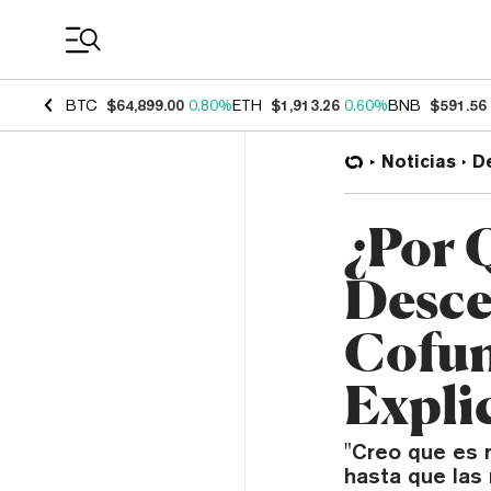
Coin Prices
BTC
$64,899.00
0.80%
ETH
$1,913.26
0.60%
BNB
$591.56
Noticias
D
¿Por Q
Desce
Cofun
Expli
"Creo que es m
hasta que las 