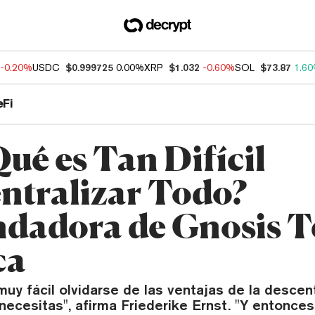
-0.20%
USDC
$0.999725
0.00%
XRP
$1.032
-0.60%
SOL
$73.87
1.6
eFi
ué es Tan Difícil
ntralizar Todo?
dadora de Gnosis T
ca
uy fácil olvidarse de las ventajas de la descen
necesitas", afirma Friederike Ernst. "Y entonces