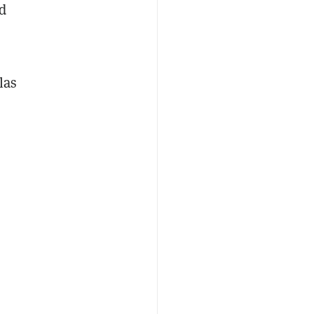
ed
las