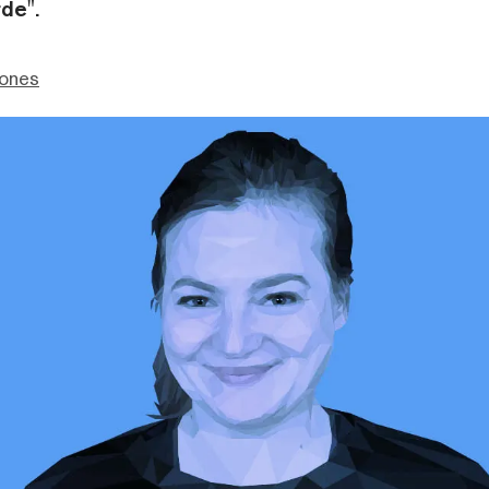
de".
Jones