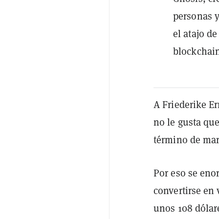
personas 
el atajo d
blockchain
A Friederike E
no le gusta que
término de mark
Por eso se eno
convertirse en
unos 108 dólar