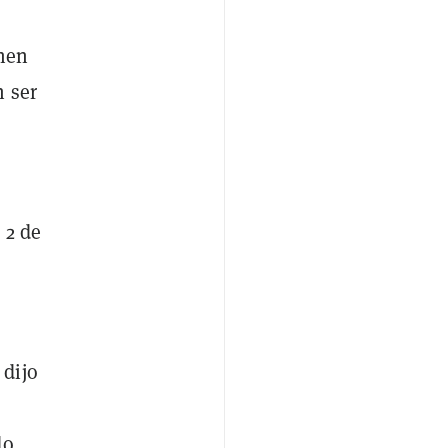
enen
n ser
 2 de
 dijo
do