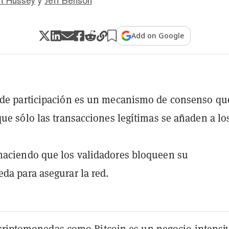
t Hussey
y
Jeff Benson
Add on Google
 de participación es un mecanismo de consenso qu
que sólo las transacciones legítimas se añaden a lo
haciendo que los validadores bloqueen su
da para asegurar la red.
criptomonedas como
Bitcoin
es un negocio intensi