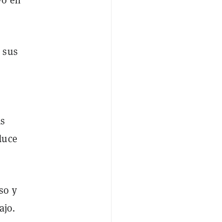
 sus
as
duce
so y
ajo.