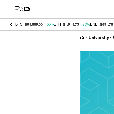
Coin Prices
BTC
$64,889.00
1.00%
ETH
$1,914.73
1.30%
BNB
$591.78
University