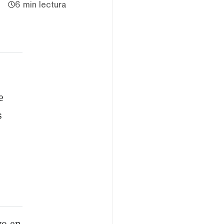
6 min lectura
e
s
vo en