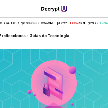
0.00%
USDC
$0.999699
0.00%
XRP
$1.027
-1.00%
SOL
$73.78
1.40
Explicaciones
Guías de Tecnología