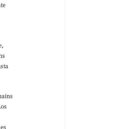
nte
e,
ns
asta
hains
Los
nes