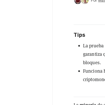
Por
Mat
Tips
La prueba
garantiza 
bloques.
Funciona 
criptomone
minería
La
de 