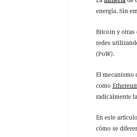
energía. Sin em
Bitcoin y otra
redes utilizan
(PoW).
El mecanismo d
como
Ethereu
radicalmente l
En este artícu
cómo se diferen