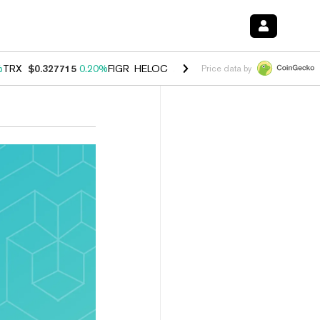
%
TRX
$0.327715
0.20%
FIGR_HELOC
$1.035
1.40%
HYPE
$55.90
2.5
Price data by