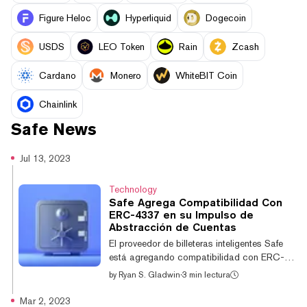
Figure Heloc
Hyperliquid
Dogecoin
USDS
LEO Token
Rain
Zcash
Cardano
Monero
WhiteBIT Coin
Chainlink
Safe
News
Jul 13, 2023
Technology
Safe Agrega Compatibilidad Con
ERC-4337 en su Impulso de
Abstracción de Cuentas
El proveedor de billeteras inteligentes Safe
está agregando compatibilidad con ERC-
4337 a través de su sistema de
by
Ryan S. Gladwin
·
3 min lectura
complementos "Safe Module". ERC-4337 es
el estándar de Ethereum que describe una
Mar 2, 2023