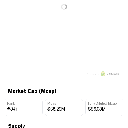
Price data by
Market Cap (Mcap)
Rank
Mcap
Fully Diluted Mcap
#341
$65.26M
$85.03M
Supply