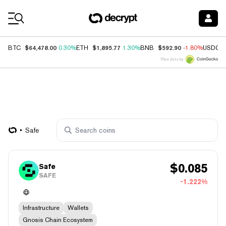
Coin Prices
$64,478.00
$1,895.77
$592.90
BTC
0.30%
ETH
1.30%
BNB
-1.80%
USDC
Price data by
Safe
$
0.085
Safe
SAFE
-1.222%
Infrastructure
Wallets
Gnosis Chain Ecosystem