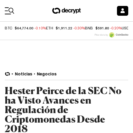
Coin Prices
$64,774.00
$1,911.22
$591.80
BTC
-0.10%
ETH
-0.30%
BNB
-0.20%
USDC
Price data by
Noticias
Negocios
Hester Peirce de la SEC No
ha Visto Avances en
Regulación de
Criptomonedas Desde
2018