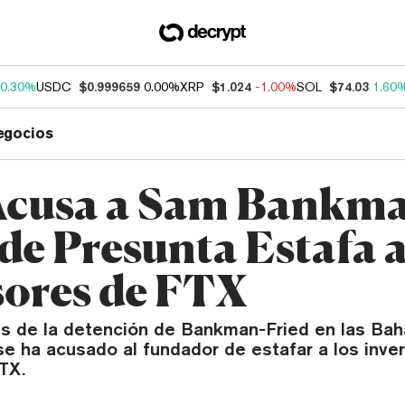
0.30%
USDC
$0.999659
0.00%
XRP
$1.024
-1.00%
SOL
$74.03
1.60
egocios
cusa a Sam Bankma
 de Presunta Estafa 
sores de FTX
s de la detención de Bankman-Fried en las Bah
e ha acusado al fundador de estafar a los inve
TX.