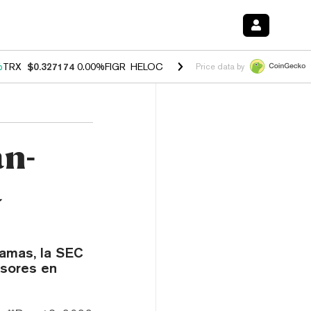
%
TRX
$0.327174
0.00%
FIGR_HELOC
$1.029
1.20%
HYPE
$54.52
-2.
Price data by
n-
a
amas, la SEC
rsores en