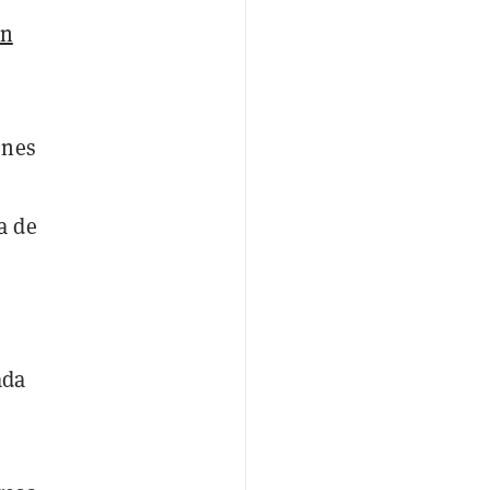
ón
ones
a de
ada