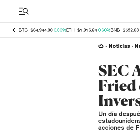
Coin Prices
BTC
$64,944.00
0.80%
ETH
$1,916.84
0.60%
BNB
$592.63
Noticias
N
SEC A
Fried
Inver
Un día despué
estadounidens
acciones de F