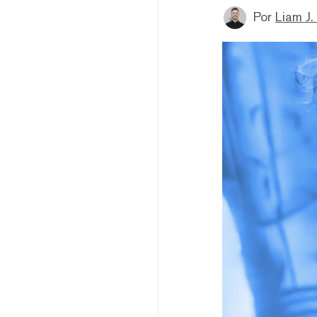
Por
Liam J. 