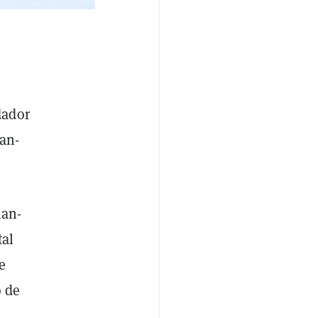
dador
an-
man-
tal
e
o de