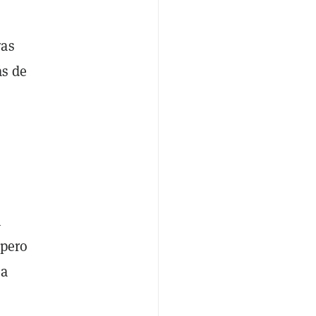
ras
ás de
n
 pero
ba