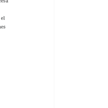
resa
 el
nes