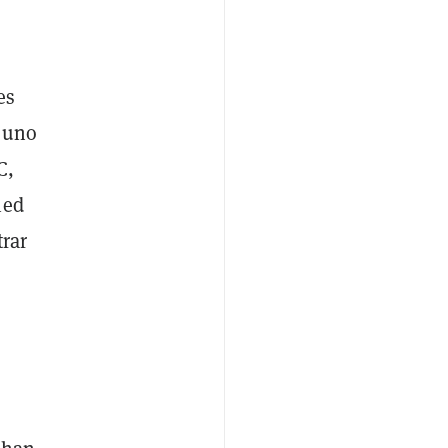
es
a uno
C,
ied
trar