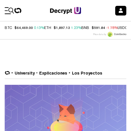
Coin Prices
$64,469.00
$1,897.13
$591.84
BTC
0.13%
ETH
1.23%
BNB
-1.78%
USDC
Price data by
University
Explicaciones
Los Proyectos