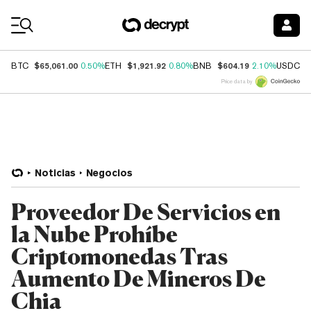
Coin Prices
$65,061.00
$1,921.92
$604.19
$
BTC
0.50%
ETH
0.80%
BNB
2.10%
USDC
Price data by
Noticias
Negocios
Proveedor De Servicios en
la Nube Prohíbe
Criptomonedas Tras
Aumento De Mineros De
Chia