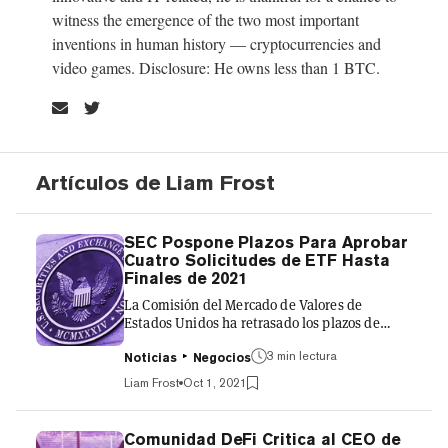
witness the emergence of the two most important
inventions in human history — cryptocurrencies and
video games. Disclosure: He owns less than 1 BTC.
Artículos de Liam Frost
SEC Pospone Plazos Para Aprobar
Cuatro Solicitudes de ETF Hasta
Finales de 2021
La Comisión del Mercado de Valores de
Estados Unidos ha retrasado los plazos de
cuatro solicitudes de ETF de Bitcoin (fondos
3 min lectura
cotizados) hasta finales de 2021. Se trata de las
Noticias
Negocios
solicitudes del Valkyrie XBTO Bitcoin Futures
Liam Frost
Oct 1, 2021
Fund (ampliado hasta el 8 de diciembre), el
Kryptoin Bitcoin ETF (24 de diciembre), el
WisdomTree Bitcoin Trust (11 de diciembre) y
Comunidad DeFi Critica al CEO de