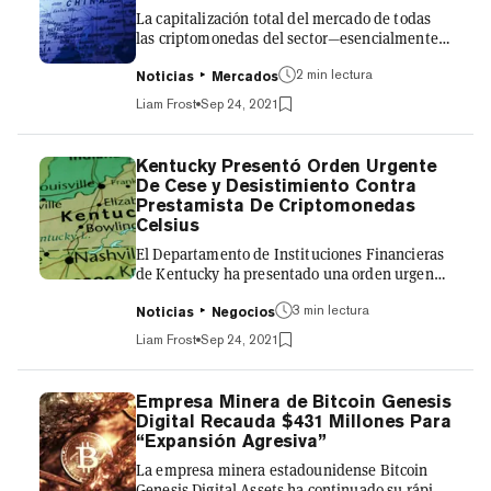
La capitalización total del mercado de todas
Griffith supuestamente aceptó...
las criptomonedas del sector—esencialmente
el precio combinado de todos los tokens en
2 min lectura
circulación—disminuyó hoy casi un 5%
Noticias
Mercados
después de que el gobierno chino volviera a
Liam Frost
Sep 24, 2021
dejar clara su postura negativa hacia los
activos digitales. "Recientemente han
aumentado las actividades de publicidad del
Kentucky Presentó Orden Urgente
comercio de monedas virtuales, lo que ha
De Cese y Desistimiento Contra
perturbado el orden económico y financiero, y
Prestamista De Criptomonedas
ha dado lugar a actividades ilegales y
Celsius
delictivas como el juego, la recaudaci...
El Departamento de Instituciones Financieras
de Kentucky ha presentado una orden urgente
de cese y desistimiento contra la compañía de
3 min lectura
préstamos de criptomoneda Celsius Network,
Noticias
Negocios
prohibiendo a la firma "solicitar o vender" sus
Liam Frost
Sep 24, 2021
cuentas con intereses devengados (EIA) en el
estado. Celsius Network ofrece a sus clientes
depositar sus criptomonedas —que luego
Empresa Minera de Bitcoin Genesis
pueden prestar a instituciones— para obtener
Digital Recauda $431 Millones Para
rendimientos de hasta el 17%. "Reciba nuevas
“Expansión Agresiva”
monedas cada semana y pida prestado dinero
La empresa minera estadounidense Bitcoin
al 1%. Comp...
Genesis Digital Assets ha continuado su rápida