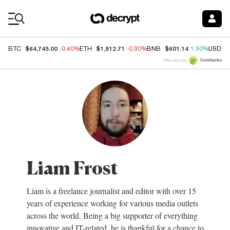
Coin Prices
$64,745.00
$1,912.71
$601.14
BTC
-0.40%
ETH
-0.30%
BNB
1.30%
USDC
Price data by
Liam Frost
Liam is a freelance journalist and editor with over 15
years of experience working for various media outlets
across the world. Being a big supporter of everything
innovative and IT-related, he is thankful for a chance to