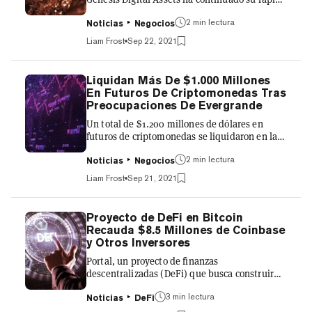
expansión cerrando una ronda de financiación
2 min lectura
de $431 millones de dólares liderada por la
Noticias
Negocios
empresa de criptoinversión Paradigm, según
Liam Frost
Sep 22, 2021
ha anunciado hoy Genesis. It’s important to
remain focused and diligent:
https://t.co/TpGacbCaRA Thanks to all the
Liquidan Más De $1.000 Millones
great investors who joined us! — Marco Streng
En Futuros De Criptomonedas Tras
(@Marco_Streng) September 21, 2021 Otros
Preocupaciones De Evergrande
participantes en la ronda fueron New York
Un total de $1.200 millones de dólares en
Digital Investment Group, la plata...
futuros de criptomonedas se liquidaron en las
últimas 24 horas, mientras los mercados
2 min lectura
mundiales siguen cayendo de forma
Noticias
Negocios
generalizada, según la plataforma de análisis
Liam Frost
Sep 21, 2021
Bybt. Al momento de escribir este artículo, la
gran mayoría de las principales criptomonedas
permanecen en la zona roja. Bitcoin, por
Proyecto de DeFi en Bitcoin
ejemplo, ha bajado un 10% desde el sábado,
Recauda $8.5 Millones de Coinbase
cotizando en torno a los $43.550 dólares, según
y Otros Inversores
la plataforma de criptomonedas CoinGecko. El
Portal, un proyecto de finanzas
precio de Ethereum, e...
descentralizadas (DeFi) que busca construir
un ecosistema DeFi en la blockchain Bitcoin,
3 min lectura
ha anunciado hoy que ha recaudado 8,5
Noticias
DeFi
millones de dólares a través de una ronda de