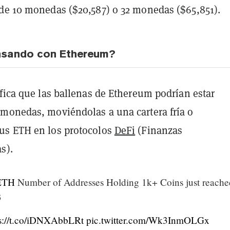
de 10 monedas ($20,587) o 32 monedas ($65,851).
asando con Ethereum?
fica que las ballenas de Ethereum podrían estar
monedas, moviéndolas a una cartera fría o
us ETH en los protocolos
DeFi
(Finanzas
s).
ETH
Number of Addresses Holding 1k+ Coins just reache
3
ps://t.co/iDNXAbbLRt
pic.twitter.com/Wk3InmOLGx