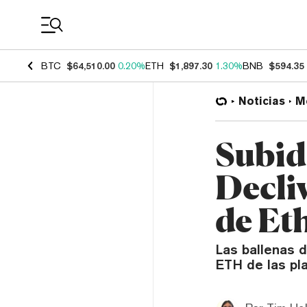
Coin Prices
BTC
$64,510.00
0.20%
ETH
$1,897.30
1.30%
BNB
$594.35
Noticias
M
Subid
Decli
de Et
Las ballenas 
ETH de las pl