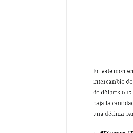
En este moment
intercambio de
de dólares o 12
baja la cantida
una décima part
📉
#Ethereum
$