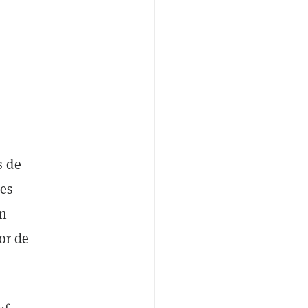
s de
nes
an
or de
of