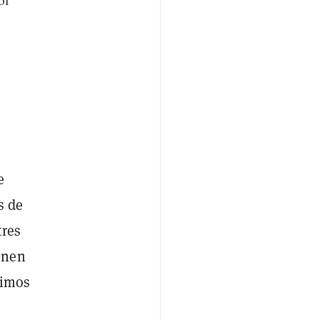
e
s de
tres
enen
timos