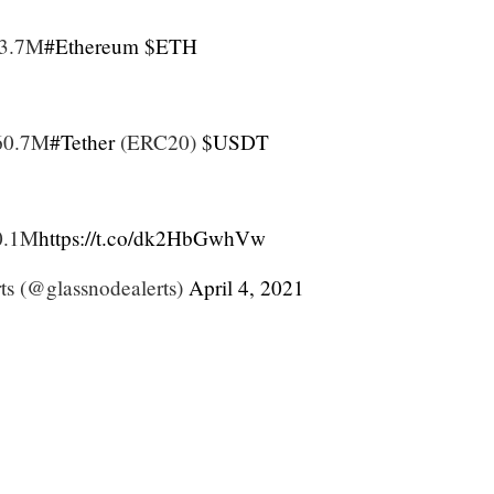
83.7M
#Ethereum
$ETH
560.7M
#Tether
(ERC20)
$USDT
80.1M
https://t.co/dk2HbGwhVw
ts (@glassnodealerts)
April 4, 2021