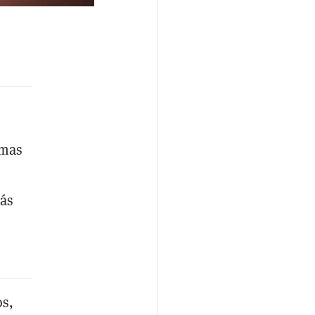
rmas
más
s,