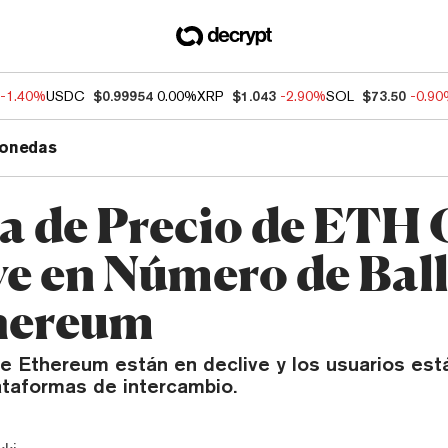
-1.40%
USDC
$0.99954
0.00%
XRP
$1.043
-2.90%
SOL
$73.50
-0.9
onedas
a de Precio de ETH
ve en Número de Bal
hereum
de Ethereum están en declive y los usuarios es
ataformas de intercambio.