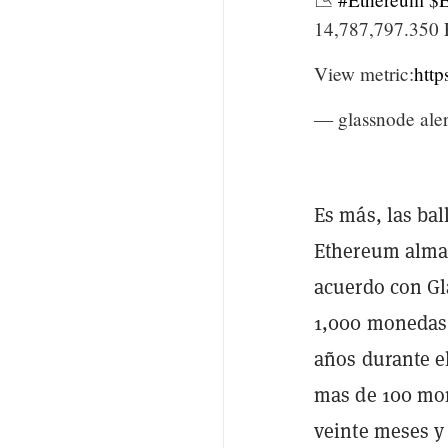
14,787,797.350
View metric:
http
— glassnode aler
Es más, las ba
Ethereum almac
acuerdo con Gl
1,000 monedas 
años durante e
mas de 100 mon
veinte meses y 