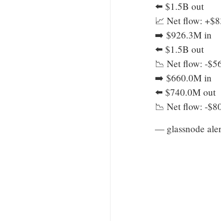
⬅️ $1.5B out
📈 Net flow: +$
➡️ $926.3M in
⬅️ $1.5B out
📉 Net flow: -$
➡️ $660.0M in
⬅️ $740.0M out
📉 Net flow: -$
— glassnode aler