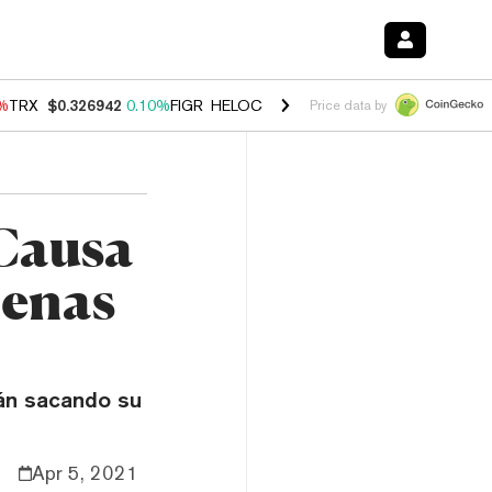
0%
TRX
$0.326942
0.10%
FIGR_HELOC
$1.033
3.00%
HYPE
$56.38
-0
Price data by
 Causa
lenas
tán sacando su
Apr 5, 2021