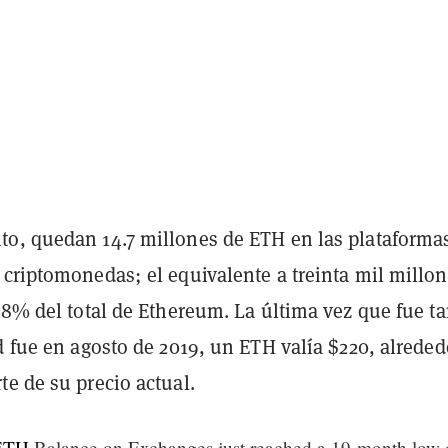
o, quedan 14.7 millones de ETH en las plataforma
 criptomonedas; el equivalente a treinta mil millo
.8% del total de Ethereum. La última vez que fue t
d fue en agosto de 2019, un ETH valía $220, alreded
e de su precio actual.
ETH
Balance on Exchanges just reached a 19-month low 