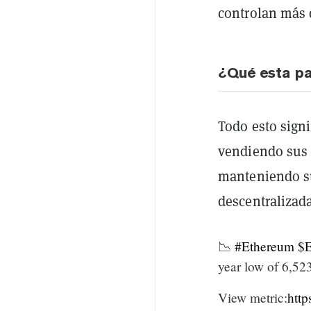
controlan más 
¿Qué esta p
Todo esto signi
vendiendo sus 
manteniendo s
descentralizada
📉
#Ethereum
$
year low of 6,52
View metric:
htt