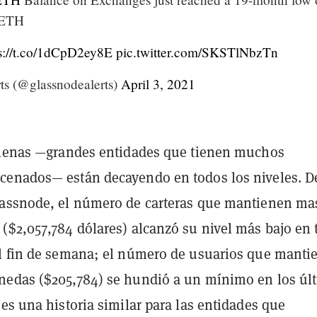
 ETH
s://t.co/1dCpD2ey8E
pic.twitter.com/SKSTlNbzTn
ts (@glassnodealerts)
April 3, 2021
llenas —grandes entidades que tienen muchos
enados— están decayendo en todos los niveles. D
assnode, el número de carteras que mantienen ma
($2,057,784 dólares) alcanzó su nivel más bajo en 
l fin de semana; el número de usuarios que manti
edas ($205,784) se hundió a un mínimo en los úl
es una historia similar para las entidades que