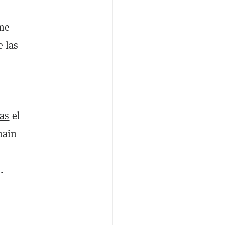
ume
e las
as
el
hain
.