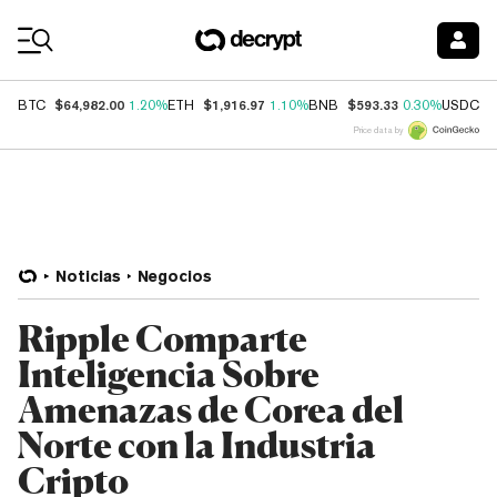
Coin Prices
$64,982.00
$1,916.97
$593.33
$
BTC
1.20%
ETH
1.10%
BNB
0.30%
USDC
Price data by
Noticias
Negocios
Ripple Comparte
Inteligencia Sobre
Amenazas de Corea del
Norte con la Industria
Cripto