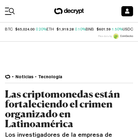
Coin Prices
$65,024.00
$1,919.28
$601.59
$
BTC
0.20%
ETH
0.10%
BNB
1.50%
USDC
Price data by
Noticias
Tecnología
Las criptomonedas están
fortaleciendo el crimen
organizado en
Latinoamérica
Los investigadores de la empresa de