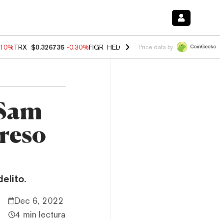
.10%
TRX
$0.326735
-0.30%
FIGR_HELOC
$1.02
-0.80%
HYPE
$55.89
Price data by
 Sam
reso
elito.
Dec 6, 2022
4 min lectura