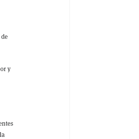
 de
or y
entes
la