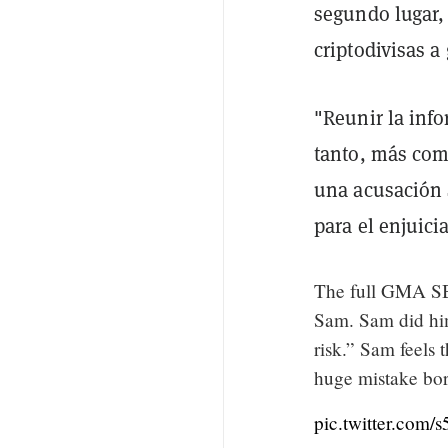
segundo lugar, 
criptodivisas a
"Reunir la inf
tanto, más com
una acusación 
para el enjuic
The full GMA SB
Sam. Sam did him
risk.” Sam feels 
huge mistake bor
pic.twitter.com/