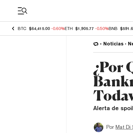
Coin Prices
BTC
$64,415.00
-0.60%
ETH
$1,905.77
-0.50%
BNB
$591.
Noticias
N
¿Por 
Bankm
Todav
Alerta de spoi
Por
Mat Di 