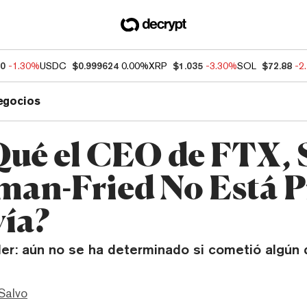
60
-1.30%
USDC
$0.999624
0.00%
XRP
$1.035
-3.30%
SOL
$72.88
-2
egocios
Qué el CEO de FTX,
an-Fried No Está P
ía?
ler: aún no se ha determinado si cometió algún d
Salvo