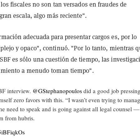
los fiscales no son tan versados en fraudes de
 gran escala, algo más reciente".
ormación adecuada para presentar cargos es, por lo
plejo y opaco", continuó. "Por lo tanto, mientras 
SBF es sólo una cuestión de tiempo, las investigac
iamiento a menudo toman tiempo".
F interview.
@GStephanopoulos
did a good job pressin
self zero favors with this. “I wasn’t even trying to mana
the need to speak and is going against all legal counsel —
n from hubris.
s5iBFiqkOs