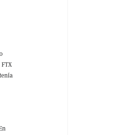
do
, FTX
tenía
"En