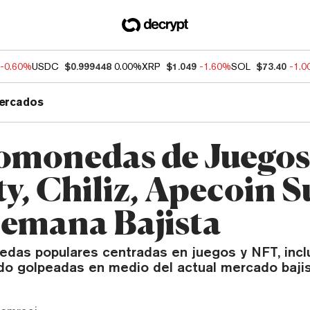
-0.60%
USDC
$0.999448
0.00%
XRP
$1.049
-1.60%
SOL
$73.40
-1.
ercados
omonedas de Juegos
ty, Chiliz, Apecoin 
emana Bajista
edas populares centradas en juegos y NFT, inc
sido golpeadas en medio del actual mercado bajis