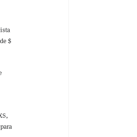
ista
de $
e
XS,
 para