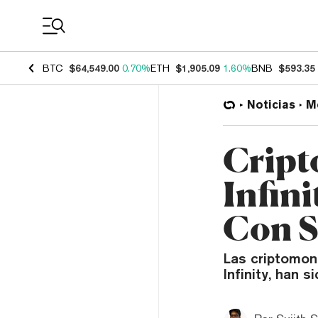
Coin Prices
BTC
$64,549.00
0.70%
ETH
$1,905.09
1.60%
BNB
$593.35
Noticias
M
Cript
Infini
Con S
Las criptomon
Infinity, han 