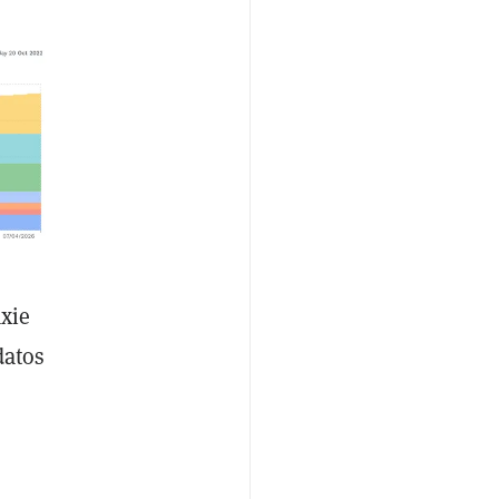
Axie
datos
s