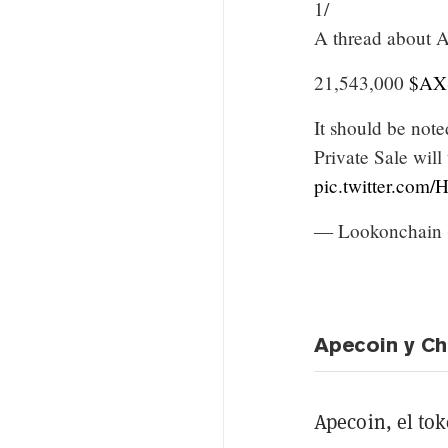
1/
A thread about A
21,543,000
$AX
It should be not
Private Sale wil
pic.twitter.co
— Lookonchain 
Apecoin y Chi
Apecoin, el to