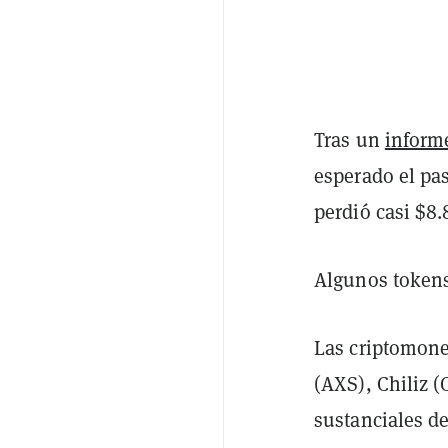
Tras un
inform
esperado el pa
perdió casi $8
Algunos tokens
Las criptomone
(AXS), Chiliz 
sustanciales d