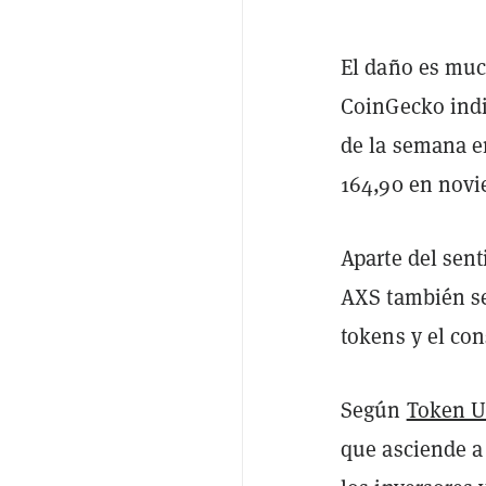
El daño es muc
CoinGecko indi
de la semana e
164,90 en novi
Aparte del sent
AXS también se
tokens y el co
Según
Token U
que asciende a