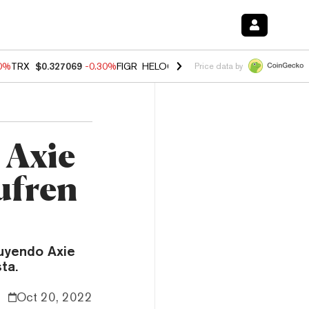
00%
TRX
$0.327069
-0.30%
FIGR_HELOC
$1.02
1.70%
HYPE
$55.36
-
Price data by
 Axie
Sufren
luyendo Axie
ta.
Oct 20, 2022