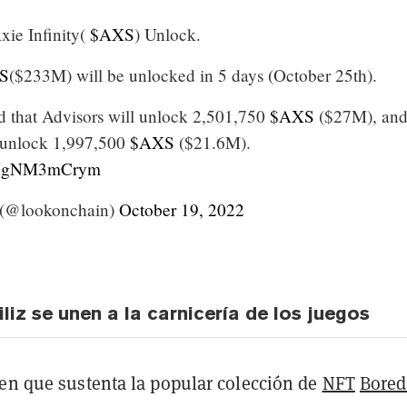
xie Infinity(
$AXS
) Unlock.
S
($233M) will be unlocked in 5 days (October 25th).
ed that Advisors will unlock 2,501,750
$AXS
($27M), an
l unlock 1,997,500
$AXS
($21.6M).
m/HgNM3mCrym
(@lookonchain)
October 19, 2022
liz se unen a la carnicería de los juegos
ken que sustenta la popular colección de
NFT
Bored