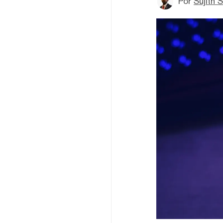
Por
Sujith 