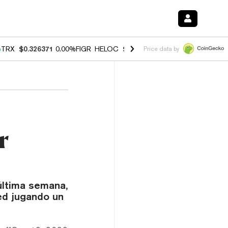
%
TRX
$0.326371
0.00%
FIGR_HELOC
$1.033
3.00%
HYPE
$56.43
0.6
Price data by
r
última semana,
red jugando un