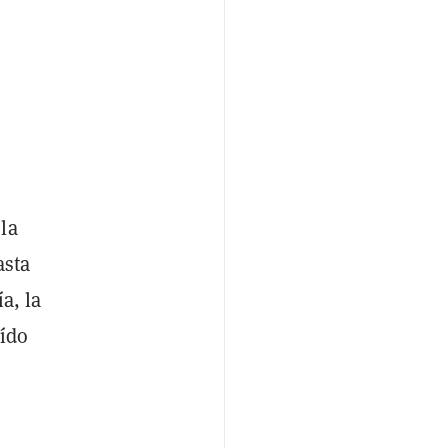
la
asta
a, la
aído