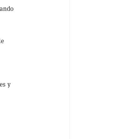
uando
de
es y