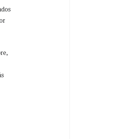
ados
or
re,
ás