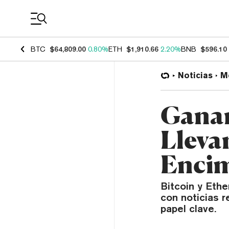
Coin Prices
BTC
$64,809.00
0.80%
ETH
$1,910.66
2.20%
BNB
$596.10
Noticias
M
Ganan
Lleva
Encim
Bitcoin y Eth
con noticias r
papel clave.