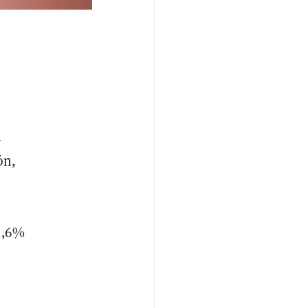
a
ón,
2,6%