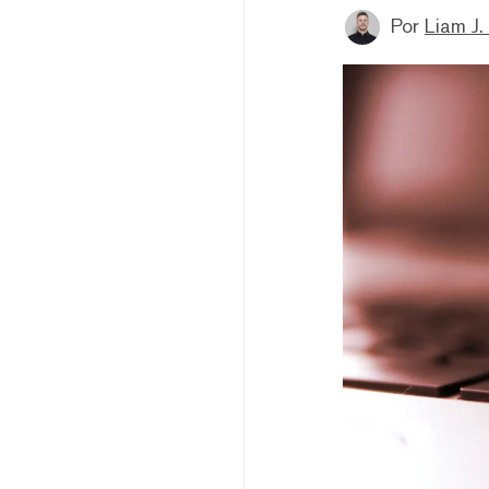
Por
Liam J. 