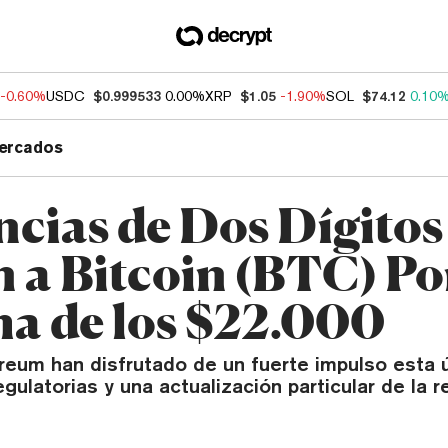
-0.60%
USDC
$0.999533
0.00%
XRP
$1.05
-1.90%
SOL
$74.12
0.10
ercados
cias de Dos Dígitos
n a Bitcoin (BTC) Po
a de los $22.000
ereum han disfrutado de un fuerte impulso esta 
egulatorias y una actualización particular de la 