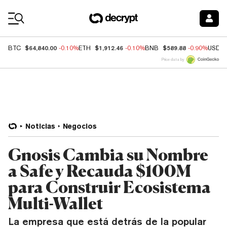
Coin Prices
$64,840.00
$1,912.46
$589.88
BTC
-0.10%
ETH
-0.10%
BNB
-0.90%
USDC
Price data by
Noticias
Negocios
Gnosis Cambia su Nombre
a Safe y Recauda $100M
para Construir Ecosistema
Multi-Wallet
La empresa que está detrás de la popular