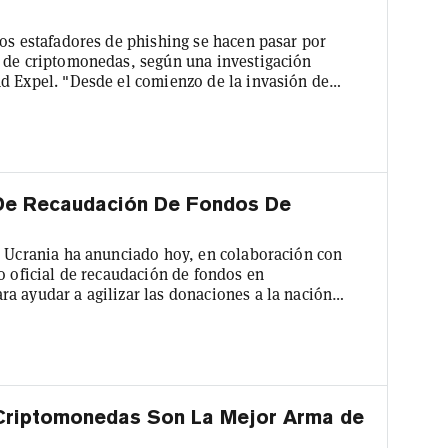
los estafadores de phishing se hacen pasar por
s de criptomonedas, según una investigación
d Expel. "Desde el comienzo de la invasión de
omenzado específicamente a hacerse pasar por
lotar el deseo de la gente de apoyar a los
dijo Expel. La investigación...
 De Recaudación De Fondos De
e Ucrania ha anunciado hoy, en colaboración con
o oficial de recaudación de fondos en
a ayudar a agilizar las donaciones a la nación
 donaciones a Aid for Ukraine pueden hacerse en
ICON, EOS y NEO. El CEO de FTX, Sam Bankman-
Fried, anunció por primera vez la asociación la semana pasada. Incredibl...
Criptomonedas Son La Mejor Arma de