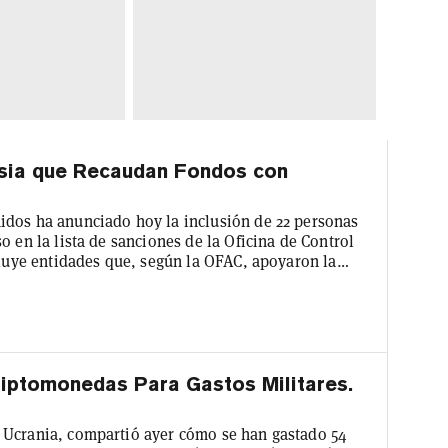
sia que Recaudan Fondos con
idos ha anunciado hoy la inclusión de 22 personas
o en la lista de sanciones de la Oficina de Control
cluye entidades que, según la OFAC, apoyaron la
ich, un supuesto grupo paramilitar neonazi que,
nto a los militares rusos en Ucrania. "La acción de
...
riptomonedas Para Gastos Militares.
 Ucrania, compartió ayer cómo se han gastado 54