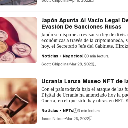
Scott Chipolina
Apr 8, 2022
Japón Apunta Al Vacío Legal 
Evasión De Sanciones Rusas
Japón se dispone a revisar su ley de divis
económicas a través de la criptomoneda, 
hoy, el Secretario Jefe del Gabinete, Hiro
parlamento una versión revisada de la Ley 
Noticias
Negocios
3 min lectura
revisada "presumiblemente permite al gobi
criptomonedas como los bancos y obligarlo
Scott Chipolina
Mar 28, 2022
Ucrania Lanza Museo NFT de l
Con el país todavía bajo el ataque de las 
Digital de Ucrania ha anunciado hoy la pu
Guerra, en el que sólo hay obras en NFT. 
edificio físico, sino un sitio web. Su colec
Noticias
NFTs
3 min lectura
los últimos acontecimientos de la guerra e
personales de artistas digitales ucranianos 
Jason Nelson
Mar 26, 2022