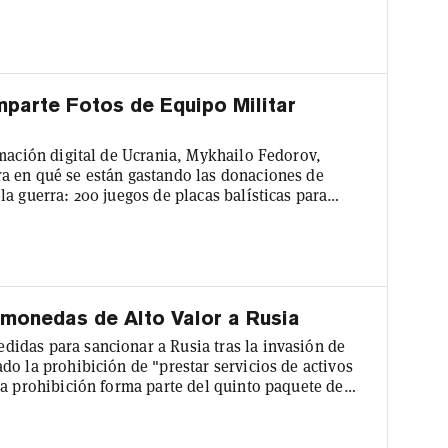
nería de criptomonedas y generar ingresos. "Con el
drían asignar más recursos para evadir las
ía de cadenas de bloques de...
mparte Fotos de Equipo Militar
rmación digital de Ucrania, Mykhailo Fedorov,
a en qué se están gastando las donaciones de
a guerra: 200 juegos de placas balísticas para
os estén los soldados", escribió Fedorov, "más
rania comenzó a aceptar donaciones en
 de que Rusia invadiera el país...
omonedas de Alto Valor a Rusia
idas para sancionar a Rusia tras la invasión de
o la prohibición de "prestar servicios de activos
La prohibición forma parte del quinto paquete de
ontra Rusia desde la invasión de Ucrania el 24 de
ge con satisfacción el acuerdo alcanzado hoy por
 de med...