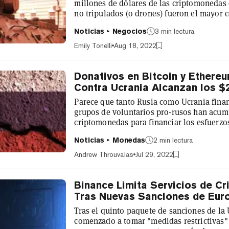
millones de dólares de las criptomonedas 
no tripulados (o drones) fueron el mayor c
el país gastó 6,9 millones de dólares en c
Noticias
Negocios
3 min lectura
hardware y software informático. Visión g
Fuente: Twitter. "Gracias a la comunidad de
Emily Tonelli
Aug 18, 2022
Donativos en Bitcoin y Ethere
Contra Ucrania Alcanzan los $
Parece que tanto Rusia como Ucrania fina
grupos de voluntarios pro-rusos han acum
criptomonedas para financiar los esfuerzo
Chainalysis el viernes. La firma de anális
Noticias
Monedas
2 min lectura
fueron enviados en Bitcoin ($1.45 millone
considerables" enviadas también en Tether,
Andrew Throuvalas
Jul 29, 2022
Binance Limita Servicios de C
Tras Nuevas Sanciones de Eur
Tras el quinto paquete de sanciones de la
comenzado a tomar "medidas restrictivas" 