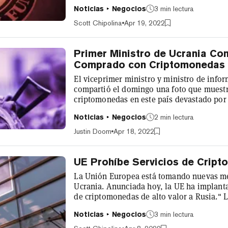
recursos energéticos para alimentar la mi
Noticias
Negocios
3 min lectura
tiempo, los países sancionados también po
sanciones a través de la minería. La miner
Scott Chipolina
Apr 19, 2022
Primer Ministro de Ucrania Co
Comprado con Criptomonedas
El viceprimer ministro y ministro de info
compartió el domingo una foto que muestr
criptomonedas en este país devastado por l
chalecos antibalas. "Cuanto mejor equipad
Noticias
Negocios
2 min lectura
pronto llegará la victoria ucraniana". Uc
criptomonedas casi inmediatamente después
Justin Doom
Apr 18, 2022
UE Prohíbe Servicios de Cript
La Unión Europea está tomando nuevas med
Ucrania. Anunciada hoy, la UE ha implantad
de criptomonedas de alto valor a Rusia." 
medidas restrictivas anunciado por la UE c
Noticias
Negocios
3 min lectura
febrero de 2022. "La Comisión Europea aco
el Consejo para adoptar un quinto paquete