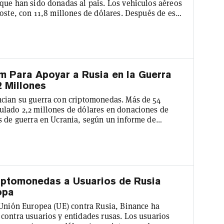
que han sido donadas al país. Los vehículos aéreos
oste, con 11,8 millones de dólares. Después de eso,
halecos blindados y 5,7 millones de dólares en
eneral del gasto en criptomonedas de Ucrania.
 cripto...
um Para Apoyar a Rusia en la Guerra
2 Millones
ncian su guerra con criptomonedas. Más de 54
ulado 2,2 millones de dólares en donaciones de
s de guerra en Ucrania, según un informe de
is blockchain dijo que la gran mayoría de los fondos
s) y Ethereum ($590.000), con "cantidades
 Litecoin y Dogecoin. L...
riptomonedas a Usuarios de Rusia
opa
 Unión Europea (UE) contra Rusia, Binance ha
contra usuarios y entidades rusas. Los usuarios