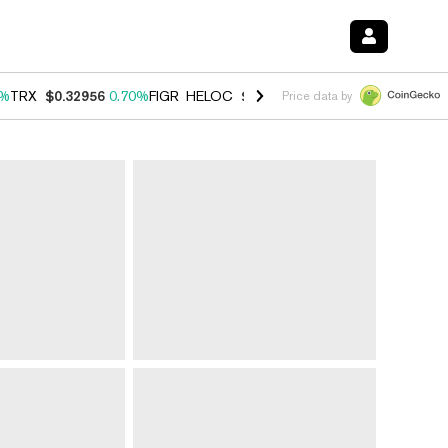
0%
TRX
$0.32956
0.70%
FIGR_HELOC
$1.001
-2.70%
HYPE
$54.58
0.
Price data by