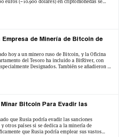
00 euros (~10.900 dólares) en criptomonedas se
s. Si una cuenta entra en esta categoría, "se
el anuncio de Binance. Esto significa que estas
y se espera que l...
 Empresa de Minería de Bitcoin de
do hoy a un minero ruso de Bitcoin, y la Oficina
artamento del Tesoro ha incluido a BitRiver, con
 Especialmente Designados. También se añadieron a
BitRiver AG, el holding suizo de BitRiver. Es la
a una empresa de minería de criptomonedas. Las
te Vladi...
Minar Bitcoin Para Evadir las
ado que Rusia podría evadir las sanciones
 otros países si se dedica a la minería de
ficamente que Rusia podría emplear sus vastos