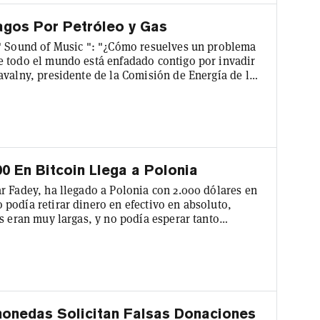
agos Por Petróleo y Gas
 " Sound of Music ": "¿Cómo resuelves un problema
e todo el mundo está enfadado contigo por invadir
avalny, presidente de la Comisión de Energía de la
rueda de prensa grabada en vídeo esta semana que
ciones de energía. Según una transcripción
ría que paga...
0 En Bitcoin Llega a Polonia
r Fadey, ha llegado a Polonia con 2.000 dólares en
podía retirar dinero en efectivo en absoluto,
s eran muy largas, y no podía esperar tanto
r, los fondos representan aproximadamente el 40%
ibir mi frase semilla en un papel y llevarla
intercambio P2P...
monedas Solicitan Falsas Donaciones