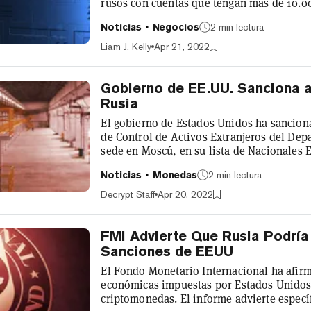
rusos con cuentas que tengan más de 10.0
enfrentarán a la peor parte de estas medida
Noticias
Negocios
2 min lectura
pondrá en modo de sólo retiro", se lee en 
cuentas no podrán depositar ningún fondo, 
Liam J. Kelly
Apr 21, 2022
Gobierno de EE.UU. Sanciona a
Rusia
El gobierno de Estados Unidos ha sanciona
de Control de Activos Extranjeros del Dep
sede en Moscú, en su lista de Nacionales
la lista diez filiales con sede en Rusia de 
Noticias
Monedas
2 min lectura
primera vez que Estados Unidos sanciona 
sanciones pretenden perjudicar al presiden
Decrypt Staff
Apr 20, 2022
FMI Advierte Que Rusia Podría 
Sanciones de EEUU
El Fondo Monetario Internacional ha afirm
económicas impuestas por Estados Unidos y
criptomonedas. El informe advierte especí