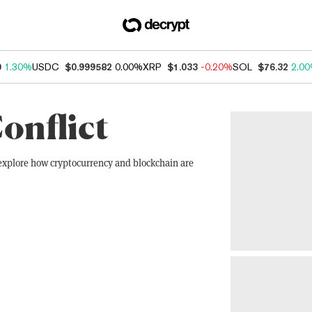
0
1.30%
USDC
$0.999582
0.00%
XRP
$1.033
-0.20%
SOL
$76.32
2.0
onflict
 explore how cryptocurrency and blockchain are