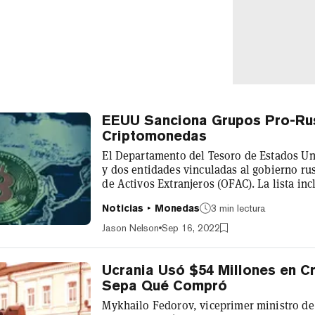
EEUU Sanciona Grupos Pro-Ru
Criptomonedas
El Departamento del Tesoro de Estados Un
y dos entidades vinculadas al gobierno rus
de Activos Extranjeros (OFAC). La lista in
invasión rusa, incluida la Task Force Rus
Noticias
Monedas
3 min lectura
según la agencia, participó en combates ju
hoy se lleva a cabo en coordinación con las
Jason Nelson
Sep 16, 2022
Ucrania Usó $54 Millones en C
Sepa Qué Compró
Mykhailo Fedorov, viceprimer ministro de