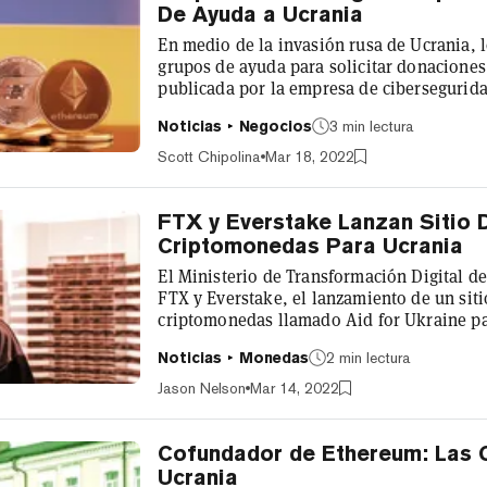
De Ayuda a Ucrania
En medio de la invasión rusa de Ucrania, 
grupos de ayuda para solicitar donacione
publicada por la empresa de cibersegurida
Ucrania, los actores de la amenaza han c
Noticias
Negocios
3 min lectura
organizaciones legítimas de ayuda para exp
refugiados y las víctimas con donaciones", 
Scott Chipolina
Mar 18, 2022
FTX y Everstake Lanzan Sitio
Criptomonedas Para Ucrania
El Ministerio de Transformación Digital d
FTX y Everstake, el lanzamiento de un siti
criptomonedas llamado Aid for Ukraine par
devastada por la guerra. Actualmente, las
Noticias
Monedas
2 min lectura
BTC, ETH, USDT, DOT, SOL, DOGE, XMR, 
Jason Nelson
Mar 14, 2022
Cofundador de Ethereum: Las 
Ucrania