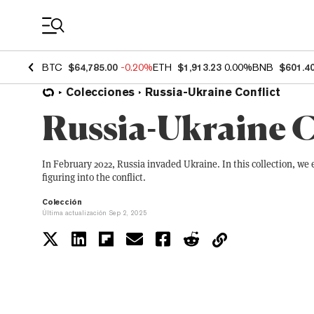
Coin Prices
BTC
$64,785.00
-0.20%
ETH
$1,913.23
0.00%
BNB
$601.4
Colecciones
Russia-Ukraine Conflict
Russia-Ukraine C
In February 2022, Russia invaded Ukraine. In this collection, we
figuring into the conflict.
Colección
Última actualización Sep 2, 2025