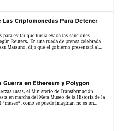
De Las Criptomonedas Para Detener
as para evitar que Rusia evada las sanciones
según Reuters. En una rueda de prensa celebrada
kazu Matsuno, dijo que el gobierno presentará al
de Divisas y Comercio Exterior. La legislación
erno aplicar la ley a intercambios de activos de
s a examinar...
a Guerra en Ethereum y Polygon
fuerzas rusas, el Ministerio de Transformación
esta en marcha del Meta Museo de la Historia de la
El "museo", como se puede imaginar, no es un
ción, realizada con el apoyo del ministerio, relata
ntre Rusia y Ucrania, incluyendo reflexiones
e inte...