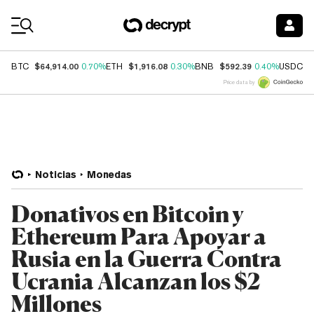
Coin Prices
$64,914.00
$1,916.08
$592.39
$
BTC
0.70%
ETH
0.30%
BNB
0.40%
USDC
Price data by
Noticias
Monedas
Donativos en Bitcoin y
Ethereum Para Apoyar a
Rusia en la Guerra Contra
Ucrania Alcanzan los $2
Millones