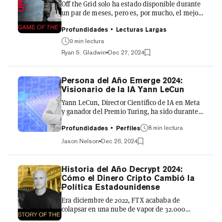
demás que...
Off the Grid solo ha estado disponible durante
un par de meses, pero es, por mucho, el mejor
juego de criptomonedas del año, y ni siquiera
tiene una competencia cercana. Si hablamos
Profundidades
Lecturas Largas
de números puros, Hamster Kombat superó a
9 min lectura
la mayoría de los juegos al acumular 300
Ryan S. Gladwin
Dec 27, 2024
millones de jugadores este verano. Pero la
monótona mini aplicación tap-to-earn terminó
sintiéndose como un truco financiero
Persona del Año Emerge 2024:
ligeramente disfrazado de juego, y el airdrop
Visionario de la IA Yann LeCun
resultante apenas justificó la expectación. En
cuanto a Off the...
Yann LeCun, Director Científico de IA en Meta
y ganador del Premio Turing, ha sido durante
mucho tiempo una figura central en la
8 min lectura
inteligencia artificial. Sin embargo, durante el
Profundidades
Perfiles
último año, su trabajo no solo ha continuado
Jason Nelson
Dec 26, 2024
expandiendo los límites de la investigación en
IA, sino que también ha generado debates
críticos sobre cómo la sociedad debería
Historia del Año Decrypt 2024:
abordar las oportunidades y riesgos que
Cómo el Dinero Cripto Cambió la
plantea esta tecnología transformadora.
Política Estadounidense
Nacido en 1960 en Soisy-sous-Montmorency,
Era diciembre de 2022, FTX acababa de
Francia, LeCun ha sido una...
colapsar en una nube de vapor de 32.000
millones de dólares, Sam Bankman-Fried se