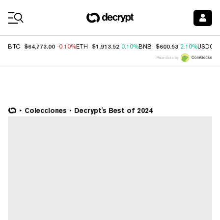
Coin Prices
$64,773.00
$1,913.52
$600.53
BTC
-0.10%
ETH
0.10%
BNB
2.10%
USDC
Price data by
Colecciones
Decrypt's Best of 2024