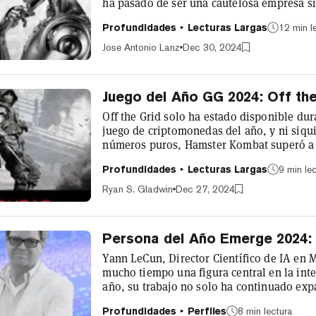
ha pasado de ser una cautelosa empresa si
$157.000 millones. Con una inversión de $
Profundidades
Lecturas Largas
12 min l
potenciar los iPhone de Apple, la empresa
ingresos. ¿Se acabó el juego para todos lo
Jose Antonio Lanz
Dec 30, 2024
Juego del Año GG 2024: Off the
Off the Grid solo ha estado disponible du
juego de criptomonedas del año, y ni siqu
números puros, Hamster Kombat superó a l
de jugadores este verano. Pero la monóton
Profundidades
Lecturas Largas
9 min le
como un truco financiero ligeramente disfr
justificó la expectación. En cuanto a Off the
Ryan S. Gladwin
Dec 27, 2024
Persona del Año Emerge 2024: 
Yann LeCun, Director Científico de IA en 
mucho tiempo una figura central en la inte
año, su trabajo no solo ha continuado expa
que también ha generado debates críticos 
Profundidades
Perfiles
8 min lectura
oportunidades y riesgos que plantea esta 