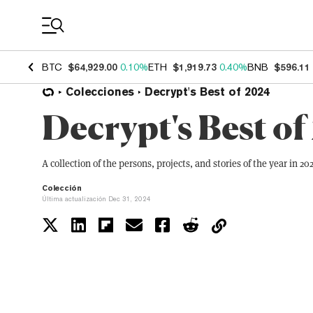
Coin Prices
BTC
$64,929.00
0.10%
ETH
$1,919.73
0.40%
BNB
$596.11
Colecciones
Decrypt's Best of 2024
Decrypt's Best o
A collection of the persons, projects, and stories of the year in 20
Colección
Última actualización Dec 31, 2024