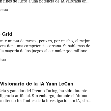
n fines de lucro a una potencia de IA valorada en
13.000 millones de Microsoft y un acuerdo para
ectura
 está en camino de generar $11.600 millones en
s demás que...
 Grid
rante un par de meses, pero es, por mucho, el mejor
iera tiene una competencia cercana. Si hablamos de
a mayoría de los juegos al acumular 300 millones
a mini aplicación tap-to-earn terminó sintiéndose
ctura
azado de juego, y el airdrop resultante apenas
...
Visionario de la IA Yann LeCun
Meta y ganador del Premio Turing, ha sido durante
ligencia artificial. Sin embargo, durante el último
ndiendo los límites de la investigación en IA, sino
sobre cómo la sociedad debería abordar las
tecnología transformadora. Nacido en 1960 en