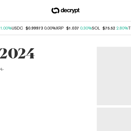
1.00%
USDC
$0.99973
0.00%
XRP
$1.037
0.30%
SOL
$75.52
2.80%
T
f 2024
24.