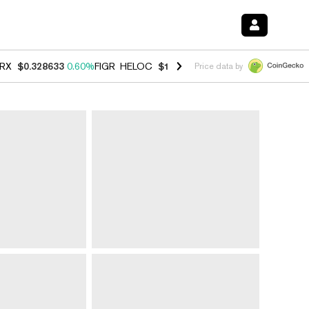
RX
$0.328633
0.60%
FIGR_HELOC
$1.007
-2.70%
HYPE
$54.55
-4.0
Price data by