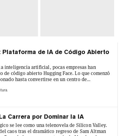
 Plataforma de IA de Código Abierto
inteligencia artificial, pocas empresas han
to de código abierto Hugging Face. Lo que comenzó
onado hasta convertirse en un centro de
convirtiéndose en un recurso indispensable tanto
ctura
resas por igual. Para 2023, tras varias rondas de
4.500 millones. Hug...
La Carrera por Dominar la IA
gico se lee como una telenovela de Silicon Valley.
el caos tras el dramático regreso de Sam Altman