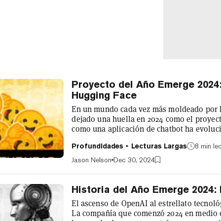
Proyecto del Año Emerge 2024:
Hugging Face
En un mundo cada vez más moldeado por la 
dejado una huella en 2024 como el proyec
como una aplicación de chatbot ha evoluci
inteligencia artificial de código abierto, 
Profundidades
Lecturas Largas
8 min le
para investigadores, desarrolladores y emp
inversión, Hugging Face fue valorado en $
Jason Nelson
Dec 30, 2024
Historia del Año Emerge 2024: 
El ascenso de OpenAI al estrellato tecnoló
La compañía que comenzó 2024 en medio d