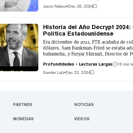
Soisy-sous-Montmorency, Francia, LeCun h
Jason Nelson
Dec 26, 2024
Historia del Año Decrypt 2024:
Política Estadounidense
Era diciembre de 2022, FTX acababa de co
dólares, Sam Bankman-Fried se estaba adap
bahameña, y Faryar Shirzad, Director de P
optimista. Shirzad era un veterano de Was
Profundidades
Lecturas Largas
16 min l
navegando por los santuarios internos del
reputación de Coinbase en el Capitolio, c
Sander Lutz
Dec 22, 2024
PARTNER
NOTICIAS
MONEDAS
VIDEOS