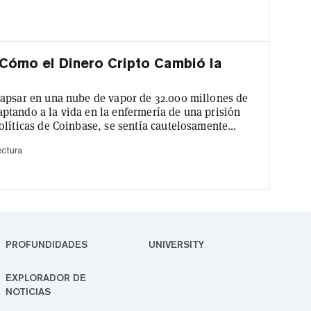
a sido una...
 Cómo el Dinero Cripto Cambió la
lapsar en una nube de vapor de 32.000 millones de
tando a la vida en la enfermería de una prisión
olíticas de Coinbase, se sentía cautelosamente
hington D.C. con décadas de experiencia
ectura
 Congreso y la Casa Blanca. Como guardián de la
iertamente había much...
PROFUNDIDADES
UNIVERSITY
EXPLORADOR DE
NOTICIAS