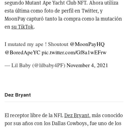
segundo Mutant Ape Yacht Club NFT. Ahora utiliza
esta última como foto de perfil en Twitter, y
MoonPay capturó tanto la compra como la mutación
en
su TikTok
.
I mutated my ape ! Shoutout
@MoonPayHQ
@BoredApeYC
pic.twitter.com/Gf8a1wEFrw
— Lil Baby (@lilbaby4PF)
November 4, 2021
Dez Bryant
El receptor libre de la NFL
Dez Bryant
, más conocido
por sus años con los Dallas Cowboys, fue uno de los