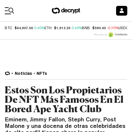
Coin Prices
$64,907.00
$1,913.26
$590.40
BTC
0.40%
ETH
0.40%
BNB
-0.70%
USDC
Price data by
Noticias
NFTs
Estos Son Los Propietarios
De NFT Más Famosos En El
Bored Ape Yacht Club
Eminem, Jimmy Fallon, Steph Curry, Post
Malone y una docena de otras celebridades