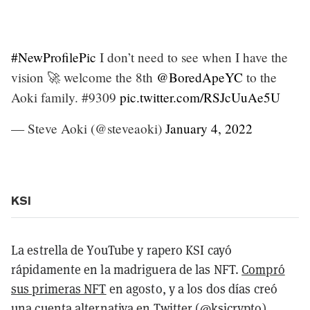
#NewProfilePic
I don’t need to see when I have the
vision 🚀 welcome the 8th
@BoredApeYC
to the
Aoki family. #9309
pic.twitter.com/RSJcUuAe5U
— Steve Aoki (@steveaoki)
January 4, 2022
KSI
La estrella de YouTube y rapero KSI cayó
rápidamente en la madriguera de las NFT.
Compró
sus primeras NFT
en agosto, y a los dos días creó
una cuenta alternativa en Twitter (@ksicrypto)