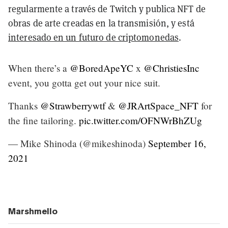
regularmente a través de Twitch y publica NFT de
obras de arte creadas en la transmisión, y está
interesado en un futuro de criptomonedas
.
When there’s a
@BoredApeYC
x
@ChristiesInc
event, you gotta get out your nice suit.
Thanks
@Strawberrywtf
&
@JRArtSpace_NFT
for
the fine tailoring.
pic.twitter.com/OFNWrBhZUg
— Mike Shinoda (@mikeshinoda)
September 16,
2021
Marshmello