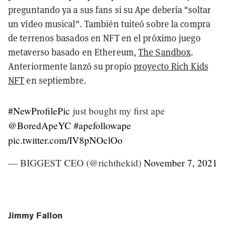
preguntando ya a sus fans si su Ape debería "soltar
un vídeo musical". También tuiteó sobre la compra
de terrenos basados en NFT en el próximo juego
metaverso basado en Ethereum,
The Sandbox
.
Anteriormente lanzó su propio
proyecto Rich Kids
NFT
en septiembre.
#NewProfilePic
just bought my first ape
@BoredApeYC
#apefollowape
pic.twitter.com/IV8pNOclOo
— BIGGEST CEO (@richthekid)
November 7, 2021
Jimmy Fallon