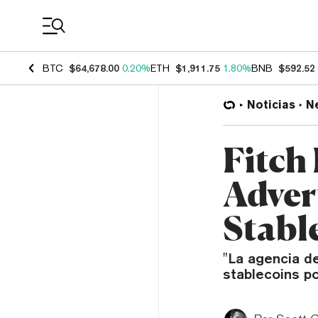
Coin Prices
BTC
$64,678.00
0.20%
ETH
$1,911.75
1.80%
BNB
$592.52
Noticias
N
Fitch
Adver
Stabl
"La agencia de
stablecoins po