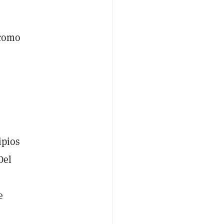
 como
ipios
Del
e