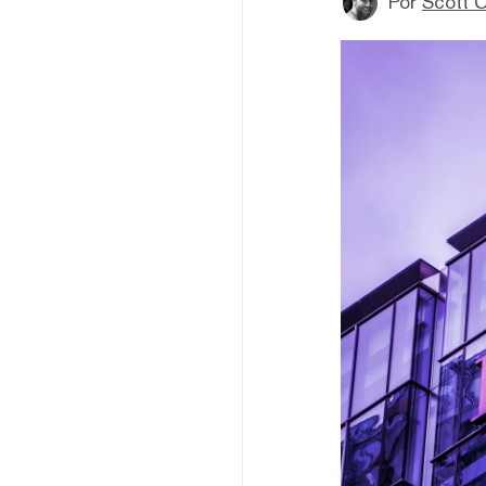
Por
Scott C