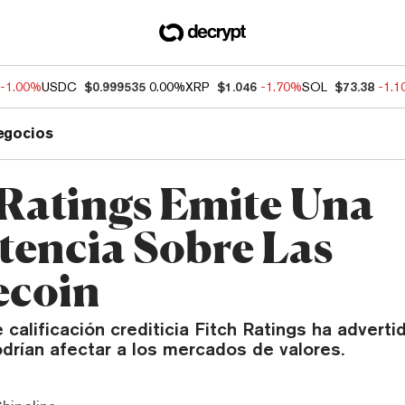
-1.00%
USDC
$0.999535
0.00%
XRP
$1.046
-1.70%
SOL
$73.38
-1.
egocios
 Ratings Emite Una
tencia Sobre Las
ecoin
 calificación crediticia Fitch Ratings ha adverti
drían afectar a los mercados de valores.