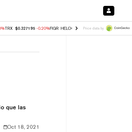
10%
TRX
$0.327195
-0.20%
FIGR_HELOC
$1.02
1.70%
HYPE
$55.77
-
Price data by
do que las
Oct 18, 2021