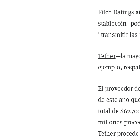
Fitch Ratings a
stablecoin" po
"transmitir las
Tether
—la mayo
ejemplo,
respa
El proveedor de
de este año que
total de $62.70
millones proce
Tether procede 