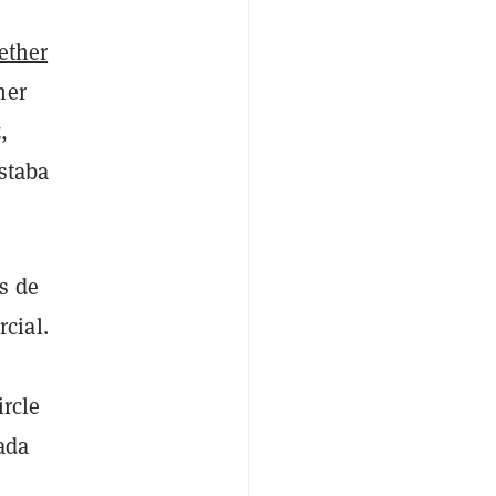
ether
her
,
estaba
s de
cial.
rcle
ada