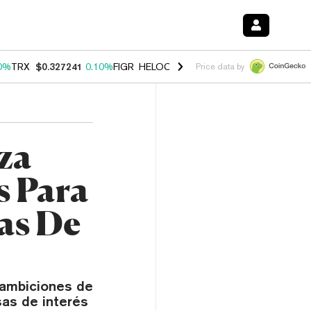
0%
TRX
$0.327241
0.10%
FIGR_HELOC
$1.028
1.00%
HYPE
$54.51
-
Price data by
za
s Para
as De
 ambiciones de
sas de interés