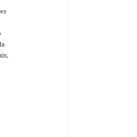
res
o
la
ain,