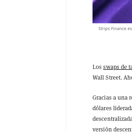
Strips Finance e
Los
swaps de t
Wall Street. Ah
Gracias a una r
dólares liderad
descentralizada
versión descent