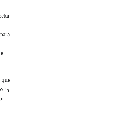
ectar
 para
le
a que
lo 24
ar