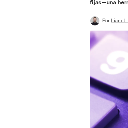
fijas—una her
Por
Liam J. 