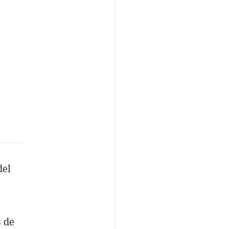
del
s de