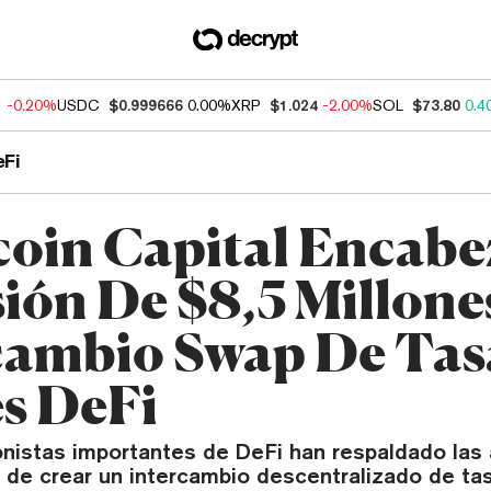
1
-0.20%
USDC
$0.999666
0.00%
XRP
$1.024
-2.00%
SOL
$73.80
0.4
eFi
coin Capital Encabe
sión De $8,5 Millone
cambio Swap De Tas
és DeFi
ionistas importantes de DeFi han respaldado las
e de crear un intercambio descentralizado de ta