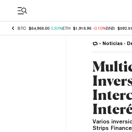
Coin Prices
BTC
$64,966.00
0.30%
ETH
$1,916.96
-0.10%
BNB
$592.5
Noticias
D
Multi
Inver
Inter
Inter
Varios invers
Strips Financ