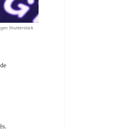
agen Shutterstock
 de
és.