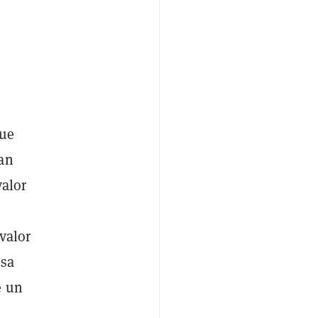
que
gan
valor
valor
osa
e un