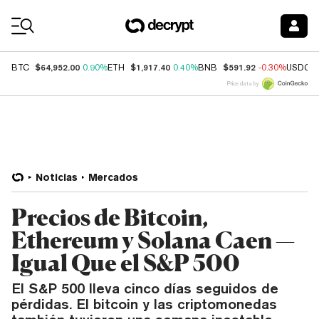
Coin Prices
$64,952.00
$1,917.40
$591.92
BTC
0.90%
ETH
0.40%
BNB
-0.30%
USDC
Price data by
Noticias
Mercados
Precios de Bitcoin,
Ethereum y Solana Caen —
Igual Que el S&P 500
El S&P 500 lleva cinco días seguidos de
pérdidas. El bitcoin y las criptomonedas