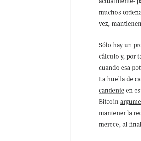
actualmente- pa
muchos ordenad
vez, mantienen
Sólo hay un pr
cálculo y, por 
cuando esa pot
La huella de c
candente
en es
Bitcoin
argume
mantener la red
merece, al fina