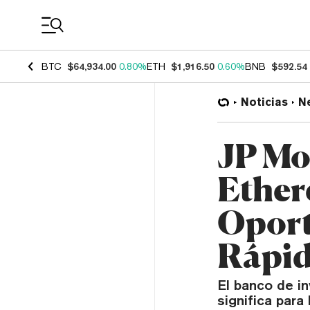
Coin Prices
BTC
$64,934.00
0.80%
ETH
$1,916.50
0.60%
BNB
$592.54
Noticias
N
JP Mo
Ether
Oport
Rápi
El banco de in
significa para