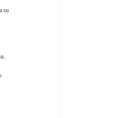
a su
ón.
e