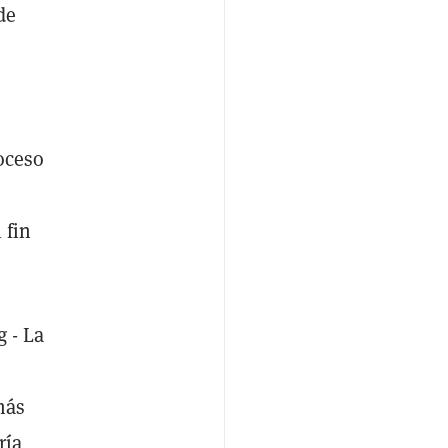
de
oceso
 fin
g - La
más
ría