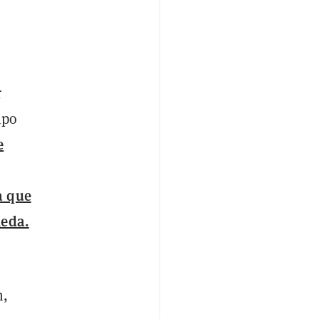
r
ipo
e
a que
neda.
m,