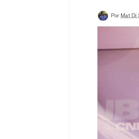
Por
Mat Di 