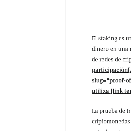
El staking es 
dinero en una r
de redes de cr
participación[
slug="proof-of
utiliza [link 
La prueba de tr
criptomonedas 