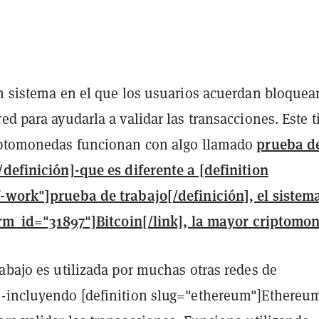
un sistema en el que los usuarios acuerdan bloquea
ed para ayudarla a validar las transacciones. Este t
prueba d
iptomonedas funcionan con algo llamado
/definición]-que es diferente a [definition
-work"]prueba de trabajo[/definición], el sistem
term_id="31897"]Bitcoin[/link], la mayor criptomo
abajo es utilizada por muchas otras redes de
-incluyendo [definition slug="ethereum"]Ethereu