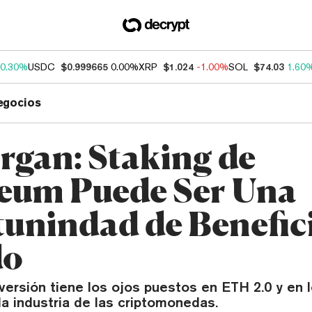
0.30%
USDC
$0.999665
0.00%
XRP
$1.024
-1.00%
SOL
$74.03
1.60
egocios
rgan: Staking de
eum Puede Ser Una
unindad de Benefic
do
versión tiene los ojos puestos en ETH 2.0 y en 
 la industria de las criptomonedas.