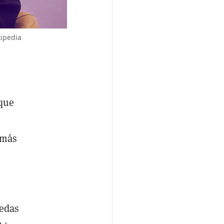
kipedia
 que
 más
nedas