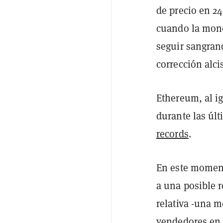
de precio en 24
cuando la moned
seguir sangran
corrección alcis
Ethereum, al i
durante las úl
records
.
En este moment
a una posible 
relativa -una 
vendedores en 