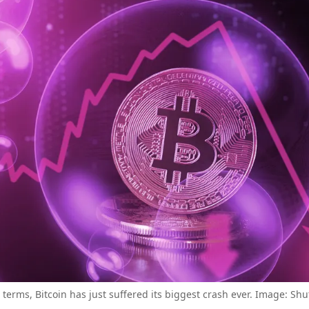
r terms, Bitcoin has just suffered its biggest crash ever. Image: Shu