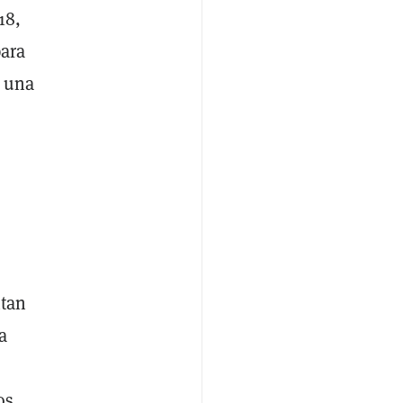
18,
para
e una
ntan
a
os