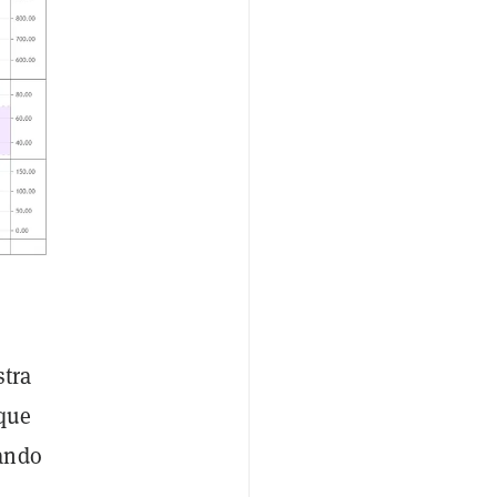
stra
 que
uando