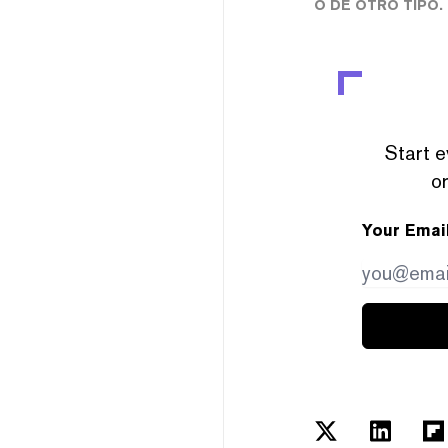
O DE OTRO TIPO.
Start e
or
Your Emai