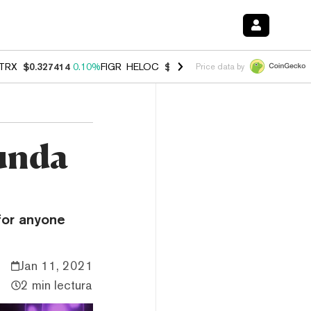
TRX
$0.327414
0.10%
FIGR_HELOC
$1.007
-1.20%
HYPE
$54.39
-1.
Price data by
gunda
 for anyone
Jan 11, 2021
2 min lectura