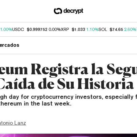
1.00%
USDC
$0.999752
0.00%
XRP
$1.033
1.10%
SOL
$74.65
2.60%
ercados
eum Registra la Se
Caída de Su Historia
ugh day for cryptocurrency investors, especially
hereum in the last week.
ntonio Lanz