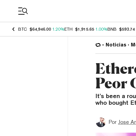
Coin Prices
BTC
$64,946.00
1.20%
ETH
$1,915.65
1.00%
BNB
$593.74
Noticias
M
Ether
Peor 
It’s been a ro
who bought Et
Por
Jose A