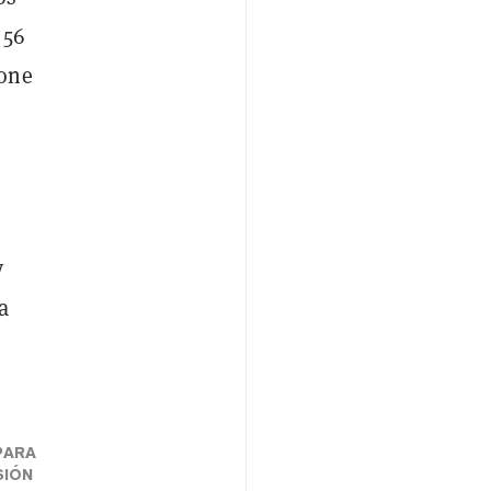
 56
pone
y
a
PARA
SIÓN