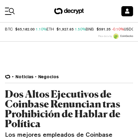
Coin Prices
$65,182.00
$1,927.65
$591.35
BTC
1.10%
ETH
1.50%
BNB
-0.10%
USDC
Price data by
Noticias
Negocios
Dos Altos Ejecutivos de
Coinbase Renuncian tras
Prohibición de Hablar de
Política
Los mejores empleados de Coinbase