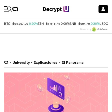
Coin Prices
$64,967.00
$1,915.74
$604.70
$
BTC
0.20%
ETH
0.00%
BNB
0.30%
USDC
Price data by
University
Explicaciones
El Panorama