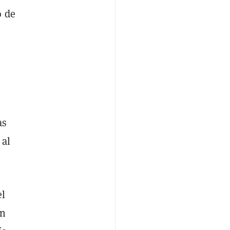
o de
as
 al
el
in