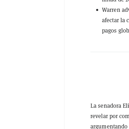
Warren adv
afectar la
pagos glob
La senadora El
revelar por co
argumentando q