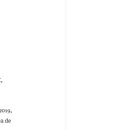
C,
2019,
ea de