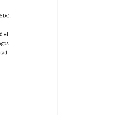
,
USDC,
ó el
agos
itad