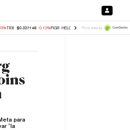
70%
TRX
$0.327148
-0.10%
FIGR_HELOC
$1.018
-1.40%
HYPE
$55.8
Price data by
rg
oins
n
Meta para
ar "la