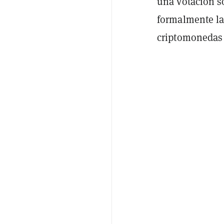
una votación s
formalmente la
criptomonedas 