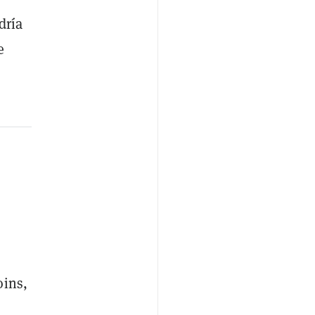
dría
e
oins,