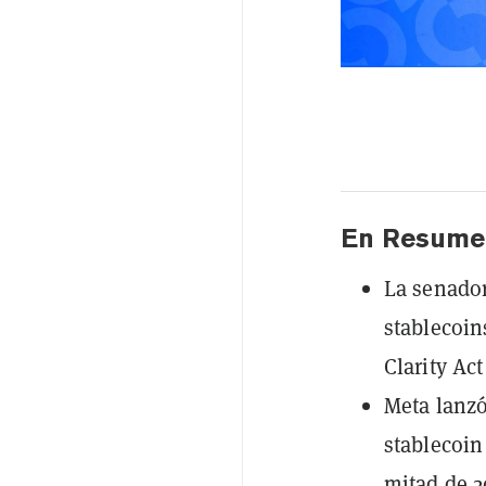
En Resume
La senador
stablecoin
Clarity Ac
Meta lanzó
stablecoin
mitad de 2