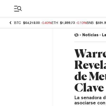
Coin Prices
BTC
$64,218.00
-0.40%
ETH
$1,899.73
-0.10%
BNB
$591.
Noticias
L
Warre
Revel
de Me
Clave
La senadora d
asociarse con