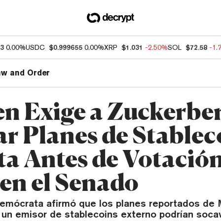
93
0.00%
USDC
$0.999655
0.00%
XRP
$1.031
-2.50%
SOL
$72.58
-1.
aw and Order
n Exige a Zuckerbe
ar Planes de Stablec
ta Antes de Votació
 en el Senado
emócrata afirmó que los planes reportados de 
 un emisor de stablecoins externo podrían socav