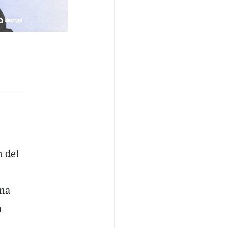
n del
una
a