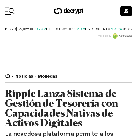
Coin Prices
$65,022.00
$1,921.07
$604.13
$
BTC
0.20%
ETH
0.50%
BNB
2.30%
USDC
Price data by
Noticias
Monedas
Ripple Lanza Sistema de
Gestión de Tesorería con
Capacidades Nativas de
Activos Digitales
La novedosa plataforma permite a los