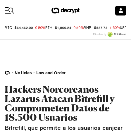
Coin Prices
$64,462.00
$1,906.24
$587.73
BTC
-0.80%
ETH
-0.50%
BNB
-1.60%
USDC
Price data by
Noticias
Law and Order
Hackers Norcoreanos
Lazarus Atacan Bitrefill y
Comprometen Datos de
18.500 Usuarios
Bitrefill, que permite a los usuarios canjear