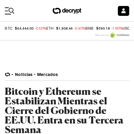
Coin Prices
$64,444.00
$1,908.46
$590.18
BTC
-0.50%
ETH
-0.40%
BNB
-1.60%
USDC
Price data by
Noticias
Mercados
Bitcoin y Ethereum se
Estabilizan Mientras el
Cierre del Gobierno de
EE.UU. Entra en su Tercera
Semana