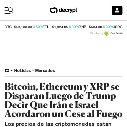
Coin Prices
$65,188.00
$1,924.85
$604.08
$
BTC
0.60%
ETH
0.30%
BNB
0.30%
USDC
Price data by
Noticias
Mercados
Bitcoin, Ethereum y XRP se
Disparan Luego de Trump
Decir Que Irán e Israel
Acordaron un Cese al Fuego
Los precios de las criptomonedas están