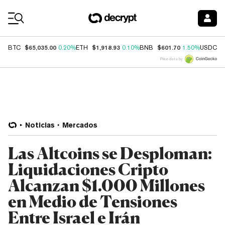
Coin Prices
$65,035.00
$1,918.93
$601.70
$
BTC
0.20%
ETH
0.10%
BNB
1.50%
USDC
Price data by
Noticias
Mercados
Las Altcoins se Desploman:
Liquidaciones Cripto
Alcanzan $1.000 Millones
en Medio de Tensiones
Entre Israel e Irán