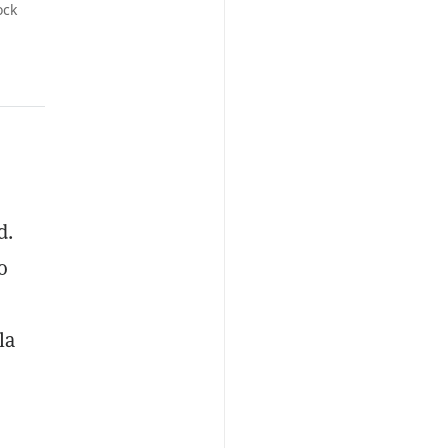
ock
d.
o
la