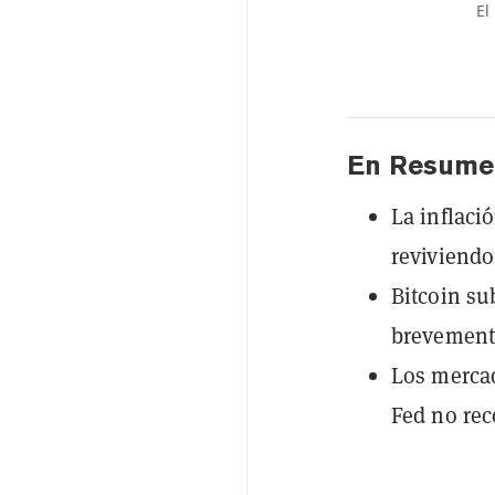
El
En Resume
La inflaci
reviviendo
Bitcoin su
brevemente
Los mercad
Fed no rec