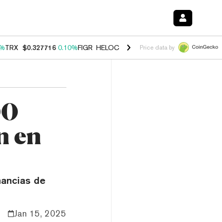
0%
TRX
$0.327716
0.10%
FIGR_HELOC
$1.038
1.80%
HYPE
$55.55
-0
Price data by
00
n en
nancias de
Jan 15, 2025