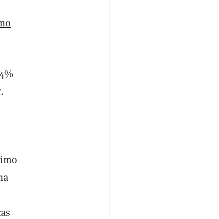
mo
,4%
.
ximo
ma
cas