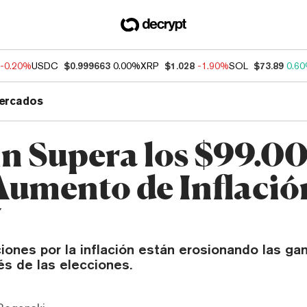
-0.20%
USDC
$0.999663
0.00%
XRP
$1.028
-1.90%
SOL
$73.89
0.6
ercados
in Supera los $99.0
Aumento de Inflació
U
iones por la inflación están erosionando las ga
és de las elecciones.