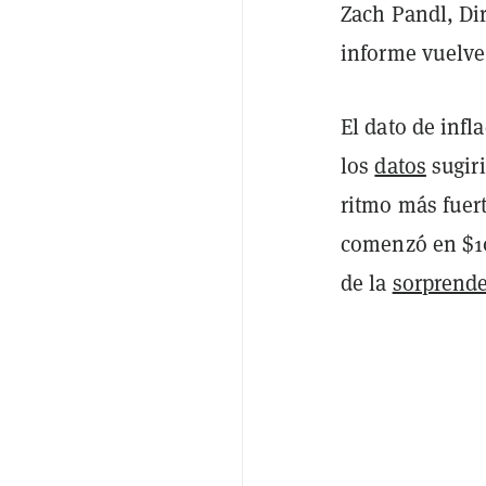
Zach Pandl, Dir
informe vuelve 
El dato de inf
los
datos
sugir
ritmo más fuert
comenzó en $10
de la
sorprende