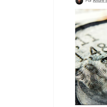
Por
André 