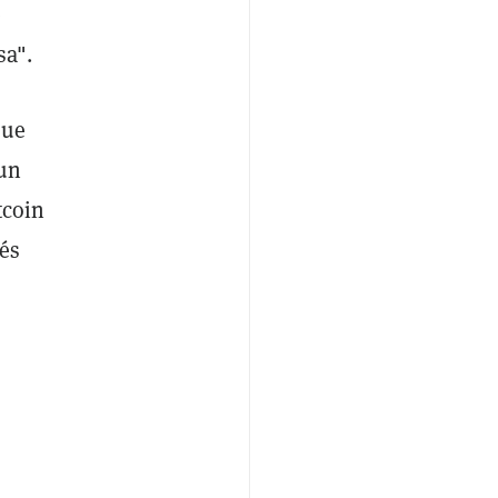
e
sa".
que
 un
tcoin
ués