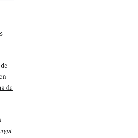
s
 de
 en
na de
a
crypt