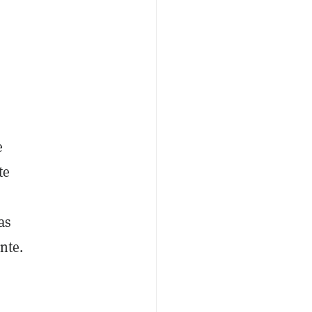
e
te
as
nte.