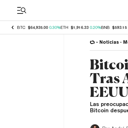
Coin Prices
BTC
$64,935.00
0.30%
ETH
$1,916.33
0.20%
BNB
$593.15
Noticias
M
Bitco
Tras 
EEU
Las preocupac
Bitcoin despu