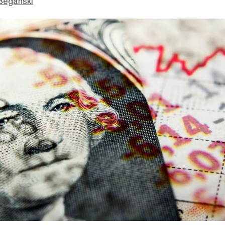
Beganski