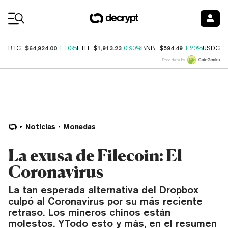
Coin Prices
$64,924.00
$1,913.23
$594.49
$
BTC
1.10%
ETH
0.90%
BNB
1.20%
USDC
Price data by
Noticias
Monedas
La exusa de Filecoin: El
Coronavirus
La tan esperada alternativa del Dropbox
culpó al Coronavirus por su más reciente
retraso. Los mineros chinos están
molestos. YTodo esto y más, en el resumen